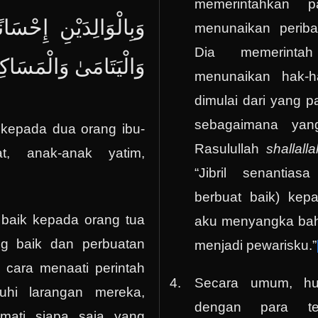
memerintahkan 
وَبِالْوَالِدَيْنِ إِحْسَا
menunaikan perib
Dia memerinta
وَالْيَتَامَىٰ وَالْمَسَاك
menunaikan hak-
dimulai dari yang pa
sebagaimana yang
 kepada dua orang ibu-
Rasulullah
shallall
at, anak-anak yatim,
“Jibril senantias
berbuat baik) kep
baik kepada orang tua
aku menyangka bah
g baik dan perbuatan
menjadi pewarisku.”
cara menaati perintah
Secara umum, hu
hi larangan mereka,
dengan para te
mati siapa saja yang