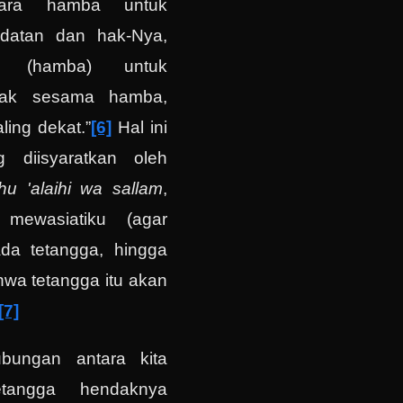
para hamba untuk
adatan dan hak-Nya,
h (hamba) untuk
hak sesama hamba,
ling dekat.”
[6]
Hal ini
 diisyaratkan oleh
ahu 'alaihi wa sallam
,
a mewasiatiku (agar
ada tetangga, hingga
wa tetangga itu akan
[7]
bungan antara kita
tangga hendaknya