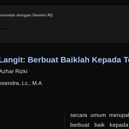
generate dengan Gemini AI)
 Langit: Berbuat Baiklah Kepada 
Azhar Rizki
osendra, Lc,. M.A
secara umum merupak
berbuat baik kepad