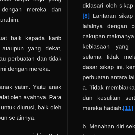
didasari oleh sikap
n dengan mereka dan
[8]
Lantaran sikap 
turahim.
lafalnya dengan 
cakupan maknanya 
uat baik kepada karib
kebiasaan yang b
 ataupun yang dekat,
selama tidak mela
au perbuatan dan tidak
dasar sikap ini, k
ahmi dengan mereka.
perbuatan antara lai
anak yatim. Yaitu anak
a. Tidak membiarka
wafat oleh ayahnya. Para
dan kesulitan ser
 untuk diurusi, baik oleh
mereka hadiah.
[11]
un selainnya.
b. Menahan diri sek