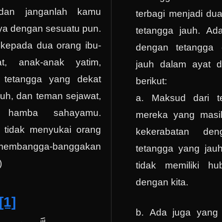
dan janganlah kamu
terbagi menjadi du
a dengan sesuatu pun.
tetangga jauh. A
 kepada dua orang ibu-
dengan tetangga 
at, anak-anak yatim,
jauh dalam ayat d
, tetangga yang dekat
berikut:
uh, dan teman sejawat,
a. Maksud dari t
 hamba sahayamu.
mereka yang masi
 tidak menyukai orang
kekerabatan de
membangga-banggakan
tetangga yang jau
)
tidak memiliki h
dengan kita.
[1]
b. Ada juga yang