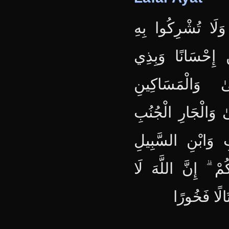
۞ َا تُشْرِكُوا بِهِ
ْنِ إِحْسَانًا وَبِذِي
مَىٰ وَالْمَسَاكِينِ
ٰ وَالْجَارِ الْجُنُبِ
ِ وَابْنِ السَّبِيلِ
مْ ۗ إِنَّ اللَّهَ لَا
لًا فَخُورًا