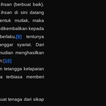
 ihsan (berbuat baik).
ihsan di sini datang
bentuk mutlak, maka
dikembalikan kepada
erlaku,
[9]
tentunya
nggar syariat. Dari
emudian menghasilkan
n:
[10]
n tetangga kelaparan
ta terbiasa memberi
uat tenaga dari sikap