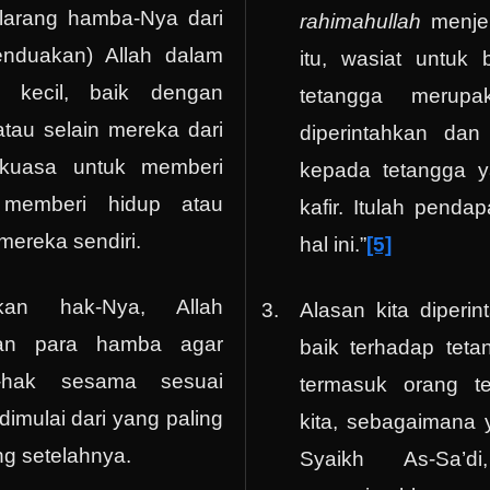
larang hamba-Nya dari
rahimahullah
menje
enduakan) Allah dalam
itu, wasiat untuk
 kecil, baik dengan
tetangga merup
 atau selain mereka dari
diperintahkan dan 
kuasa untuk memberi
kepada tetangga 
 memberi hidup atau
kafir. Itulah pend
 mereka sendiri.
hal ini.”
[5]
kan hak-Nya, Allah
Alasan kita diperi
kan para hamba agar
baik terhadap tet
-hak sesama sesuai
termasuk orang t
dimulai dari yang paling
kita, sebagaimana 
ng setelahnya.
Syaikh As-Sa’d