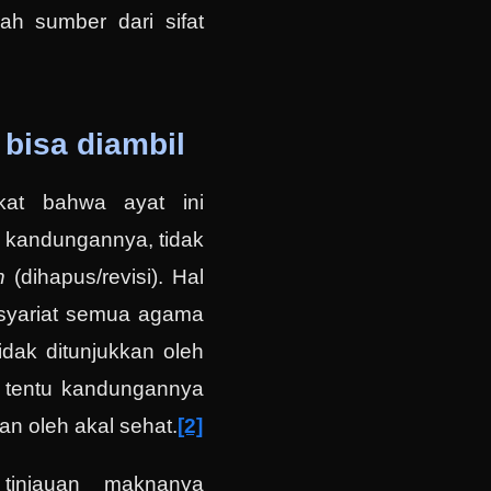
ah sumber dari sifat
 bisa diambil
kat bahwa ayat ini
s kandungannya, tidak
kh
(dihapus/revisi). Hal
 syariat semua agama
idak ditunjukkan oleh
ci, tentu kandungannya
an oleh akal sehat.
[2]
tinjauan maknanya