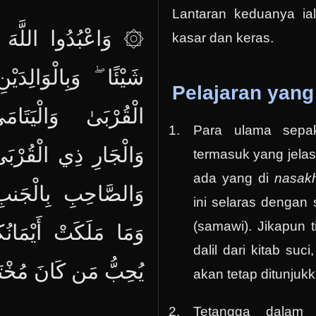
Lantaran keduanya ial
وَاعْبُدُوا اللَّهَ وَل
kasar dan keras.
شَيْئًا ۖ وَبِالْوَالِدَي
Pelajaran yang
الْقُرْبَىٰ وَالْيَتَا
Para ulama sepa
وَالْجَارِ ذِي الْقُرْبَى
termasuk yang jela
ada yang di
nasa
وَالصَّاحِبِ بِالْجَنب
ini selaras dengan
(samawi). Jikapun t
وَمَا مَلَكَتْ أَيْمَانُكُ
dalil dari kitab su
يُحِبُّ مَن كَانَ مُخْتَا
akan tetap ditunjukk
Tetangga dalam 