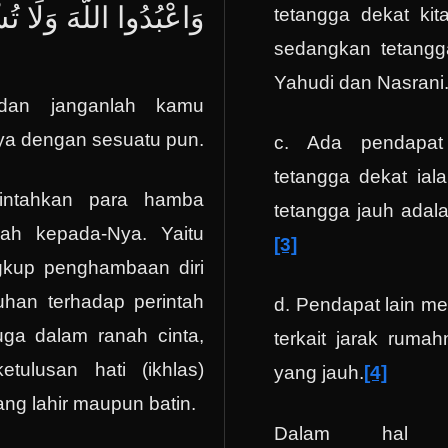
وَاعْبُدُوا اللَّهَ وَلَا  ۖ
tetangga dekat kit
sedangkan tetangg
Yahudi dan Nasrani
dan janganlah kamu
a dengan sesuatu pun.
c. Ada pendapat
tetangga dekat ial
intahkan para hamba
tetangga jauh adala
ah kepada-Nya. Yaitu
[3]
gkup penghambaan diri
uhan terhadap perintah
d. Pendapat lain me
uga dalam ranah cinta,
terkait jarak ruma
tulusan hati (ikhlas)
yang jauh.
[4]
ang lahir maupun batin.
Dalam hal in