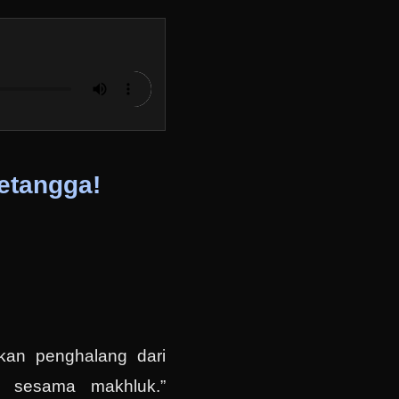
Tetangga!
an penghalang dari
a sesama makhluk.”