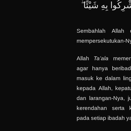
تُشْرِكُوا بِهِ شَيْئًا
Sembahlah Allah 
mempersekutukan-Ny
Allah
Ta’ala
memer
agar hanya beribad
masuk ke dalam lin
kepada Allah, kepat
dan larangan-Nya, j
kerendahan serta ke
pada setiap ibadah y