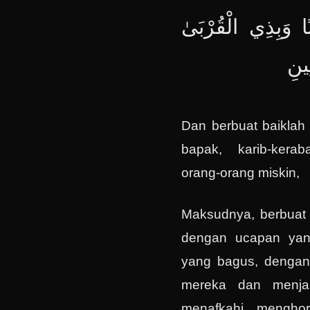
نًا وَبِذِي الْقُرْبَىٰ
ِينِ
Dan berbuat baiklah
bapak, karib-kerab
orang-orang miskin,
Maksudnya, berbuat 
dengan ucapan yan
yang bagus, dengan 
mereka dan menjau
menafkahi, menghor