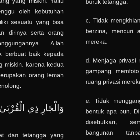
rang yang miskin. Yaitu
buruk tetangga.
enggu oleh kebutuhan
c. Tidak mengkhian
liki sesuatu yang bisa
berzina, mencuri
n dirinya serta orang
mereka.
nggungannya. Allah
k berbuat baik kepada
d. Menjaga privasi 
g miskin, karena kedua
gampang memfoto
merupakan orang lemah
ruang privasi merek
enolong.
e. Tidak mengga
وَالْجَارِ ذِي الْقُرْبَىٰ
bentuk apa pun. Di 
disebutkan, se
bangunan tanp
at dan tetangga yang