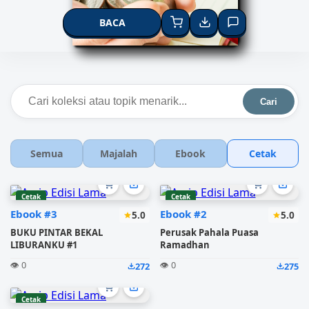
BACA
Cari
Semua
Majalah
Ebook
Cetak
Cetak
Cetak
Ebook #3
Ebook #2
5.0
5.0
BUKU PINTAR BEKAL
Perusak Pahala Puasa
LIBURANKU #1
Ramadhan
👁️ 0
👁️ 0
272
275
Cetak