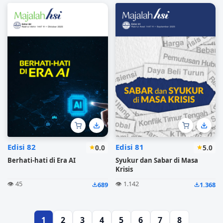
Edisi 82
Edisi 81
0.0
5.0
Berhati-hati di Era AI
Syukur dan Sabar di Masa
Krisis
👁️ 45
👁️ 1.142
689
1.368
1
2
3
4
5
6
7
8