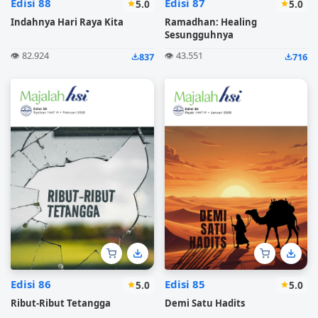
Edisi 88
Edisi 87
5.0
5.0
Indahnya Hari Raya Kita
Ramadhan: Healing
Sesungguhnya
👁️ 82.924
👁️ 43.551
837
716
Edisi 86
Edisi 85
5.0
5.0
Ribut-Ribut Tetangga
Demi Satu Hadits