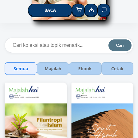
BACA
Cari
Semua
Majalah
Ebook
Cetak