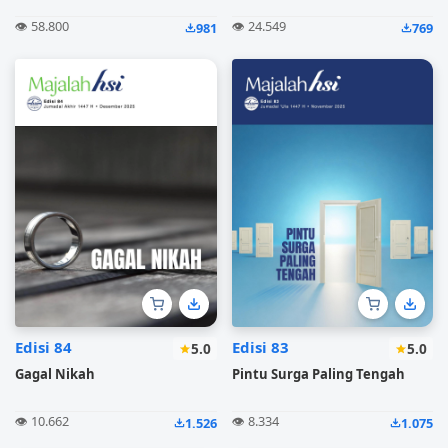
👁️ 58.800
👁️ 24.549
981
769
Edisi 84
Edisi 83
5.0
5.0
Gagal Nikah
Pintu Surga Paling Tengah
👁️ 10.662
👁️ 8.334
1.526
1.075