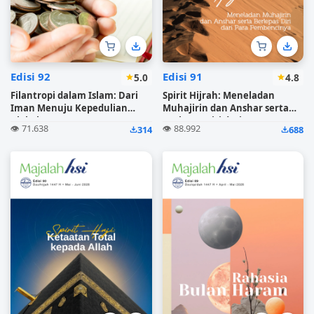
Edisi 92
Edisi 91
5.0
4.8
Filantropi dalam Islam: Dari
Spirit Hijrah: Meneladan
Iman Menuju Kepedulian
Muhajirin dan Anshar serta
Global
Berlepas Diri dari Para
👁️ 71.638
👁️ 88.992
314
688
Pembencinya