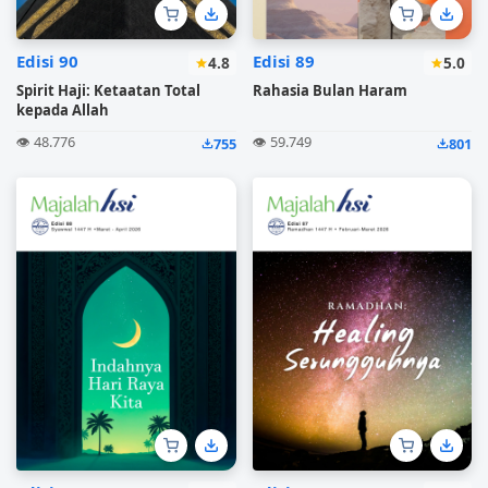
Edisi 90
Edisi 89
4.8
5.0
Spirit Haji: Ketaatan Total
Rahasia Bulan Haram
kepada Allah
👁️ 48.776
👁️ 59.749
755
801