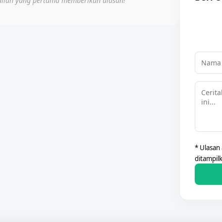
Jadilah yang pertama memberikan ulasan!
* Ulasan
ditampil