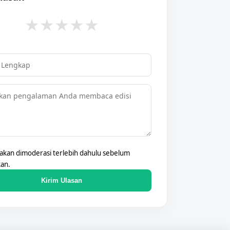
★
★
★
★
★
 akan dimoderasi terlebih dahulu sebelum
kan.
Kirim Ulasan