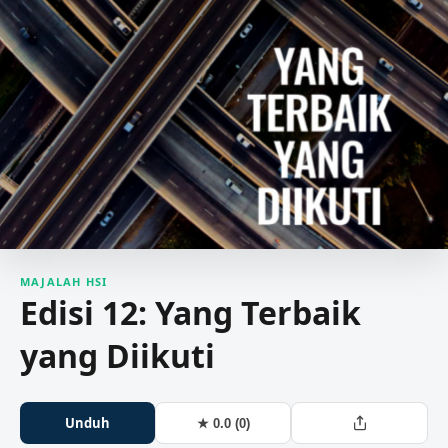
MAJALAH HSI
Edisi 12: Yang Terbaik
yang Diikuti
Unduh
★ 0.0 (0)