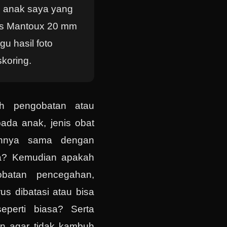
, anak saya yang
Tes Mantoux 20 mm
u hasil foto
koring.
ah pengobatan atau
ada anak, jenis obat
annya sama dengan
a? Kemudian apakah
obatan pencegahan,
us dibatasi atau bisa
seperti biasa? Serta
n agar tidak kambuh