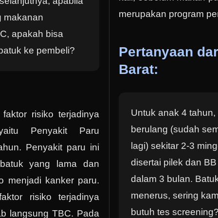
elanjutnya, apabila
merupakan program pe
g makanan
BC, apakah bisa
Pertanyaan dar
batuk ke pembeli?
Barat:
Untuk anak 4 tahun, 
ktor risiko terjadinya
berulang (sudah se
aitu Penyakit Paru
lagi) sekitar 2-3 mi
hun. Penyakit paru ini
disertai pilek dan BB
batuk yang lama dan
dalam 3 bulan. Batuk
ko menjadi kanker paru.
menerus, sering ka
ktor risiko terjadinya
butuh tes screeni
b langsung TBC. Pada