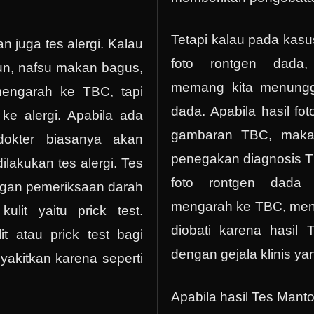
Tetapi kalau pada kasus
an juga tes alergi. Kalau
foto rontgen dada,
run, nafsu makan bagus,
memang kita menunggu
mengarah ke TBC, tapi
dada. Apabila hasil fot
ke alergi. Apabila ada
gambaran TBC, maka
 dokter biasanya akan
penegakan diagnosis TB
lakukan tes alergi. Tes
foto rontgen dada 
engan pemeriksaan darah
mengarah ke TBC, menu
lit yaitu prick test.
diobati karena hasi
t atau prick test bagi
dengan gejala klinis yan
akitkan karena seperti
Apabila hasil Tes Mantou