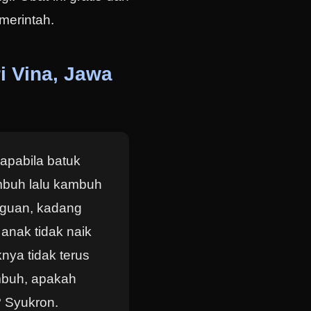
merintah.
i Vina, Jawa
apabila batuk
mbuh lalu kambuh
ngguan, kadang
 anak tidak naik
nya tidak terus
mbuh, apakah
ng? Syukron.