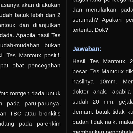
biasanya akan dilakukan
dan menularkan pada
dah batuk lebih dari 2
serumah? Apakah per
ntoux dan dilanjutkan
tertentu, Dok?
dada. Apabila hasil Tes
mudah-mudahan bukan
Jawaban:
l Tes Mantoux positif,
Hasil Tes Mantoux 
pat obat pencegahan
besar. Tes Mantoux dika
hasilnya 10mm. Men
dokter anak, apabil
oto rontgen dada untuk
sudah 20 mm, gejala 
n pada paru-parunya,
demam, batuk tidak k
n TBC atau bronkitis
badan tidak naik, mak
adang pada parenkim
memberikan pengobatan