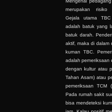
Mengenai pedagang
merupakan risiko t
Gejala utama TBC
adalah batuk yang l
batuk darah. Pender
aktif, maka di dala
kuman TBC. Pemeri
adalah pemeriksaan 
dengan kultur atau 
Tahan Asam) atau p
pemeriksaan TCM (T
Pada rumah sakit su
bisa mendeteksi ku
jam. Kalau positif