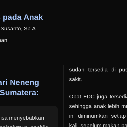
 pada Anak
y Susanto, Sp.A
han
sudah tersedia di p
sakit.
ari Neneng
Sumatera:
Obat FDC juga tersedi
sehingga anak lebih 
ini diminumkan setia
bisa menyebabkan
kali, sebelum makan pag