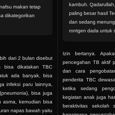
kambuh. Qadarullah
nafsu makan tetap
paling besar hasil 
sa dikategorikan
dan sedang menungg
rontgen dada untuk s
Izin bertanya. Apak
bih dari 2 bulan disebut
pencegahan TB aktif p
m bisa dikatakan TBC
dan cara pengobat
tuk ada banyak, bisa
penderita TBC dewas
 infeksi paru lainnya,
ketika sedang peng
(pneumonia), bisa juga
kegiatan anak juga har
an asma, kemudian bisa
beraktivitas sekolah 
uran napas bawah yaitu
bagaimana pencegaha