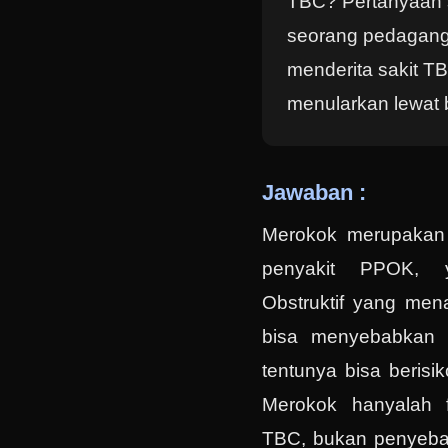
TBC? Pertanyaan s
seorang pedagan
menderita sakit T
menularkan lewat 
Jawaban :
Merokok merupakan fa
penyakit PPOK, y
Obstruktif yang mena
bisa menyebabkan 
tentunya bisa berisi
Merokok hanyalah fa
TBC, bukan penyeba