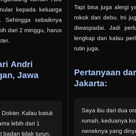
Tapi bisa juga alergi y
nular kepada keluarga
rokok dan debu. Ini ju
. Sehingga sebaiknya
diwaspadai. Jadi per
bih dari 2 minggu, harus
lengkap dan kalau per
ter.
rutin juga.
ri Andri
Pertanyaan dar
gan, Jawa
Jakarta:
Saya ibu dari dua or
 Dokter. Kalau batuk
rumah, keduanya ko
ma lebih dari 1
neneknya yang diny
 badan tidak turun,