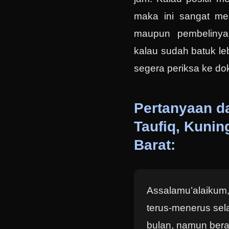
maka ini sangat me
maupun pembelinya
kalau sudah batuk le
segera periksa ke dok
Pertanyaan da
Taufiq, Kunin
Barat:
Assalamu’alaikum,
terus-menerus sela
bulan, namun berat