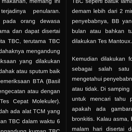
 makanan, memang ini
TBC seperti batuk lama
erjadinya penularan.
demam lebih dari 2 mi
 pada orang dewasa
penyebabnya, BB yang
ama dan dapat disertai
bulan atau bahkan t
ita TBC, terutama TBC
dilakukan Tes Mantoux.
m dahaknya mengandung
Kemudian dilakukan fo
ksaan yang dilakukan
sebagai salah satu
dahak atau sputum baik
mengetahui penyebabn
pemeriksaan BTA (Basil
atau tidak. Di samping 
engecatan atau dengan
untuk mencari tahu 
es Cepat Molekuler).
apakah ada gambar
dah ada alat TCM yang
bronkitis. Kalau asma,
man TBC dalam waktu 6
malam hari disertai 
 mengandung kuman TBC