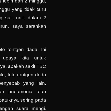
 lebih dari 2 minggu,
nggu yang tidak tahu
 sulit naik dalam 2
urun, saya sarankan
to rontgen dada. Ini
 upaya kita untuk
ya, apakah sakit TBC
itu, foto rontgen dada
penyebab yang lain,
an pneumonia atau
 batuknya sering pada
dengan suara mengi.