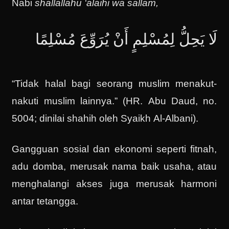
Nabi
shallallahu ‘alaihi wa sallam,
لَا يَحِلُّ لِمُسْلِمٍ أَنْ يُرَوِّعَ مُسْلِمًا
“Tidak halal bagi seorang muslim menakut-
nakuti muslim lainnya.” (HR. Abu Daud, no.
5004; dinilai shahih oleh Syaikh Al-Albani).
Gangguan sosial dan ekonomi seperti fitnah,
adu domba, merusak nama baik usaha, atau
menghalangi akses juga merusak harmoni
antar tetangga.