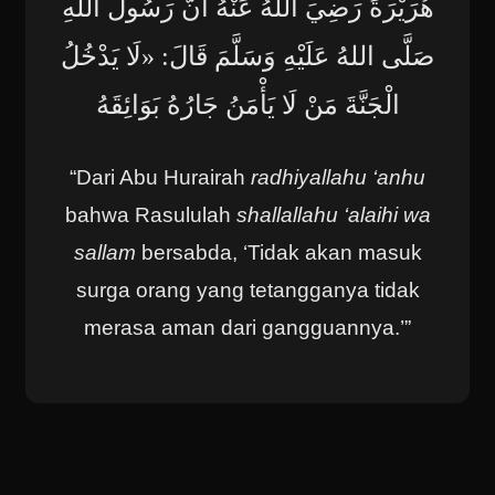
هُرَيْرَةَ رَضِيَ اللَّهُ عَنْهُ أَنَّ رَسُولَ اللهِ
صَلَّى اللهُ عَلَيْهِ وَسَلَّمَ قَالَ: «لَا يَدْخُلُ
الْجَنَّةَ مَنْ لَا يَأْمَنُ جَارُهُ بَوَائِقَهُ
“Dari Abu Hurairah
radhiyallahu ‘anhu
bahwa Rasululah
shallallahu ‘alaihi wa
sallam
bersabda, ‘Tidak akan masuk
surga orang yang tetangganya tidak
merasa aman dari gangguannya.’”