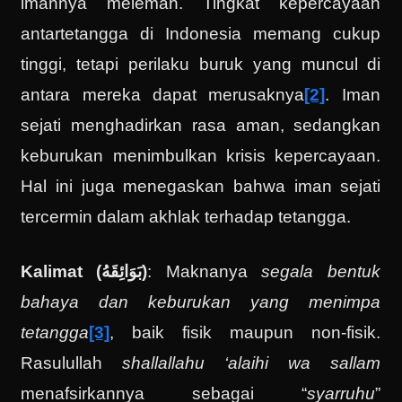
imannya melemah. Tingkat kepercayaan
antartetangga di Indonesia memang cukup
tinggi, tetapi perilaku buruk yang muncul di
antara mereka dapat merusaknya
[2]
. Iman
sejati menghadirkan rasa aman, sedangkan
keburukan menimbulkan krisis kepercayaan.
Hal ini juga menegaskan bahwa iman sejati
tercermin dalam akhlak terhadap tetangga.
Kalimat (بَوَائِقَهُ)
: Maknanya
segala bentuk
bahaya dan keburukan yang menimpa
tetangga
[3]
, baik fisik maupun non-fisik.
Rasulullah
shallallahu ‘alaihi wa sallam
menafsirkannya sebagai “
syarruhu
”