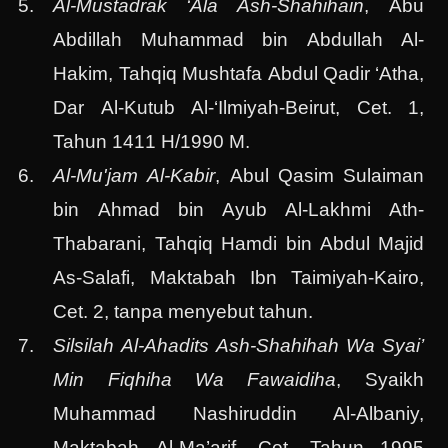
Al-Mustadrak ‘Ala Ash-Shahihain
, Abu
Abdillah Muhammad bin Abdullah Al-
Hakim, Tahqiq Mushtafa Abdul Qadir ‘Atha,
Dar Al-Kutub Al-‘Ilmiyah-Beirut, Cet. 1,
Tahun 1411 H/1990 M.
Al-Mu'jam Al-Kabir
, Abul Qasim Sulaiman
bin Ahmad bin Ayub Al-Lakhmi Ath-
Thabarani, Tahqiq Hamdi bin Abdul Majid
As-Salafi, Maktabah Ibn Taimiyah-Kairo,
Cet. 2, tanpa menyebut tahun.
Silsilah Al-Ahadits Ash-Shahihah Wa Syai’
Min Fiqhiha Wa Fawaidiha
, Syaikh
Muhammad Nashiruddin Al-Albaniy,
Maktabah Al-Ma’arif, Cet. Tahun 1995