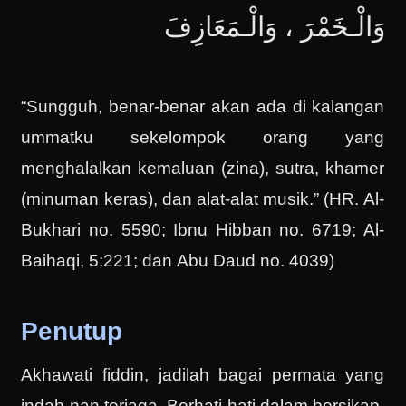
وَالْـخَمْرَ ، وَالْـمَعَازِفَ
“Sungguh, benar-benar akan ada di kalangan
ummatku sekelompok orang yang
menghalalkan kemaluan (zina), sutra, khamer
(minuman keras), dan alat-alat musik.” (HR. Al-
Bukhari no. 5590; Ibnu Hibban no. 6719; Al-
Baihaqi, 5:221; dan Abu Daud no. 4039)
Penutup
Akhawati fiddin, jadilah bagai permata yang
indah nan terjaga. Berhati-hati dalam bersikap,