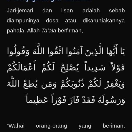
Jari-jemari dan lisan adalah sebab
diampuninya dosa atau dikaruniakannya
pahala. Allah
Ta’ala
berfirman,
يَا أَيُّهَا الَّذِينَ آمَنُوا اتَّقُوا اللَّهَ وَقُولُوا
قَوْلاً سَدِيداً يُصْلِحْ لَكُمْ أَعْمَالَكُمْ
وَيَغْفِرْ لَكُمْ ذُنُوبَكُمْ وَمَن يُطِعْ اللَّهَ
وَرَسُولَهُ فَقَدْ فَازَ فَوْزاً عَظِيماً
“Wahai orang-orang yang beriman,