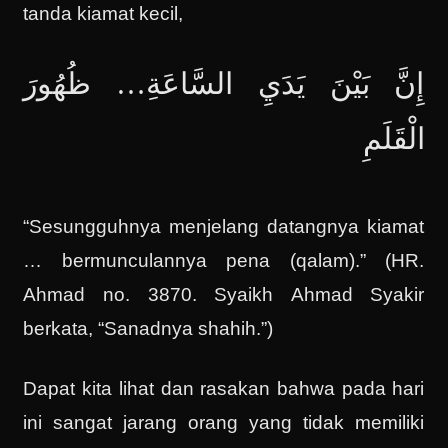
tanda kiamat kecil,
إِنَّ بَيْنَ يَدَيِ السَّاعَةِ… ظُهُورَ
الْقَلَمِ
“Sesungguhnya menjelang datangnya kiamat
… bermunculannya pena (qalam).” (HR.
Ahmad no. 3870. Syaikh Ahmad Syakir
berkata, “Sanadnya shahih.”)
Dapat kita lihat dan rasakan bahwa pada hari
ini sangat jarang orang yang tidak memiliki