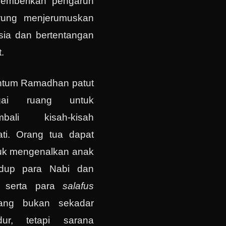
memberikan pengaruh
erung menjerumuskan
-sia dan bertentangan
t.
entum Ramadhan patut
agai ruang untuk
bali kisah-kisah
ati. Orang tua dapat
uk mengenalkan anak
idup para Nabi dan
, serta para
salafus
yang bukan sekadar
dur, tetapi sarana