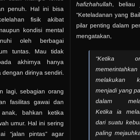
hafizhahullah
, beliau
n penuh. Hal ini bisa
“Keteladanan yang Bai
lelahan fisik akibat
pilar penting dalam pe
 maupun kondisi mental
mengatakan,
nuhi oleh berbagai
um tuntas. Mau tidak
“Ketika o
ada akhirnya hanya
memerintahk
 dengan dirinya sendiri.
melakukan k
menjadi yang pa
n lagi, sebagian orang
dalam melak
an fasilitas gawai dan
Ketika ia mel
 anak, bahkan ketika
dari suatu kebu
ah umur. Hal ini sering
paling mejauhka
ai “jalan pintas” agar