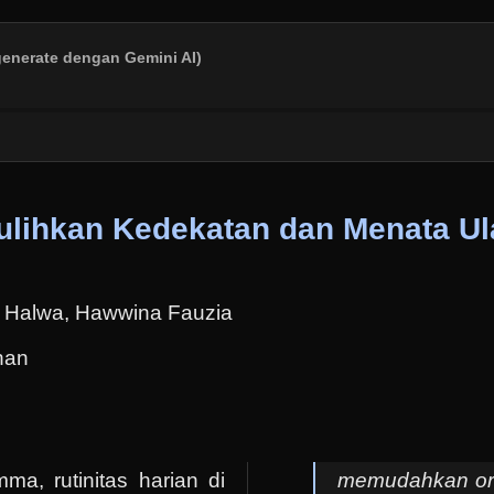
generate dengan Gemini AI)
lihkan Kedekatan dan Menata Ula
 Halwa, Hawwina Fauzia
han
a, rutinitas harian di
memudahkan or