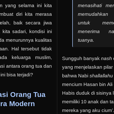
 yang selama ini kita
menasihati mer
mbuat diri kita merasa
memudahkan
elah, baik secara jiwa
untuk mem
ita sadari, kondisi ini
menerima na
a menurunnya kualitas
tuanya.
an. Hal tersebut tidak
pada keluarga muslim,
Sungguh banyak
nash
si antara orang tua dan
yang menjelaskan pilar 
ni bisa terjadi?
bahwa Nabi
shallallahu
mencium Hasan bin Ali 
Habis duduk di sisinya l
asi Orang Tua
memiliki 10 anak dan t
Era Modern
mereka yang aku cium’