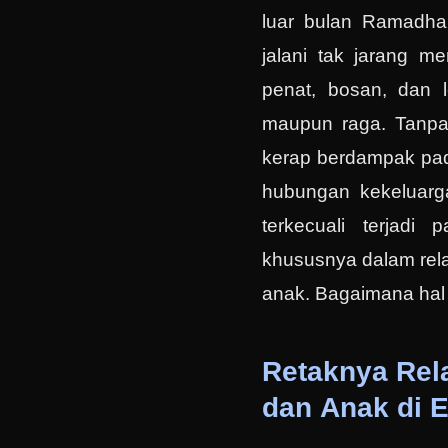
luar bulan Ramadhan
jalani tak jarang me
penat, bosan, dan l
maupun raga. Tanpa k
kerap berdampak pad
hubungan kekeluarga
terkecuali terjadi 
khususnya dalam rela
anak. Bagaimana hal i
Retaknya Rel
dan Anak di 