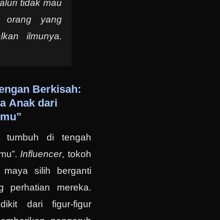
naluri tidak mau
n orang yang
lkan ilmunya.
dengan Berkisah:
 Anak dari
emu”
i tumbuh di tengah
emu”.
Influencer
, tokoh
a maya silih berganti
g perhatian mereka.
kit dari figur-figur