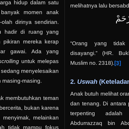
uarga hidup dalam satu
melihatnya lalu bersabd
 banyak momen anak
رْحَمْ
olah dirinya sendirian.
 hadir di ruang yang
 pikiran mereka kerap
“Orang yang tidak 
ayar gawai. Ada yang
disayangi.” (HR. Bu
scrolling
untuk melepas
Muslim no. 2318).
[3]
g sedang menyelesaikan
n masing-masing.
2.
Uswah
(Ketelada
Anak butuh melihat or
nak membutuhkan teman
dan tenang. Di antara 
bercerita, bukan karena
terpenting adala
u menyimak, melainkan
Abdurrazzaq bin Ab
ah tidak mampu fokus