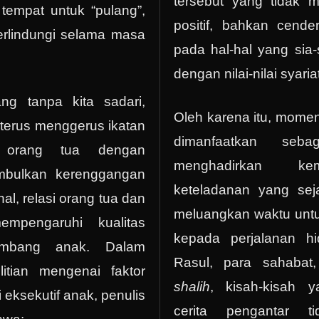
tersebut yang tidak 
tempat untuk “pulang”,
positif, bahkan cend
rlindungi selama masa
pada hal-hal yang sia
dengan nilai-nilai syaria
ng tanpa kita sadari,
Oleh karena itu, mom
terus menggerus ikatan
dimanfaatkan seb
a orang tua dengan
menghadirkan kem
mbulkan kerenggangan
keteladanan yang sej
al, relasi orang tua dan
meluangkan waktu unt
mpengaruhi kualitas
kepada perjalanan h
mbang anak. Dalam
Rasul, para sahabat
itian mengenai faktor
shalih
, kisah-kisah 
eksekutif anak, penulis
cerita pengantar ti