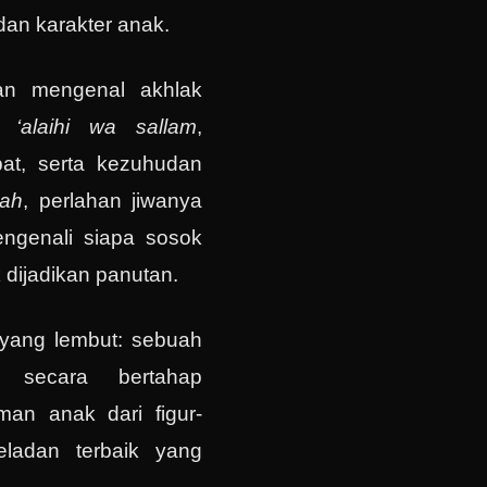
an karakter anak.
kan mengenal akhlak
hu ‘alaihi wa sallam
,
at, serta kezuhudan
lah
, perlahan jiwanya
engenali siapa sosok
 dijadikan panutan.
 yang lembut: sebuah
g secara bertahap
an anak dari figur-
eladan terbaik yang