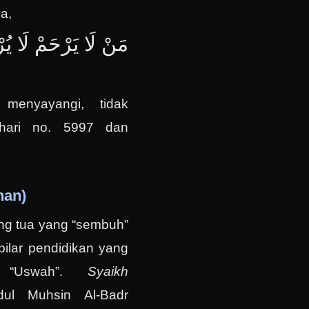
a,
مَنْ لَا يَرْحَمْ لَا يُ
menyayangi, tidak
khari no. 5997 dan
nan)
ang tua yang “sembuh”
pilar pendidikan yang
h “Uswah”.
Syaikh
dul Muhsin Al-Badr