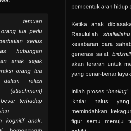
hwa:
pembentuk arah hidup d
kan temuan
Ketika anak dibiasa
, orang tua perlu
Rasulullah
shallalla
erhatian serius
kesabaran para sahab
tas hubungan
generasi salaf,
biidznil
an anak sejak
akan terarah untuk m
teraksi orang tua
yang benar-benar layak
dalam relasi
an (
attachment
)
Inilah proses “
healing
”
i besar terhadap
ikhtiar halus yan
sian
memindahkan kekagum
 kognitif anak,
figur semu menuju t
ti berpengaruh