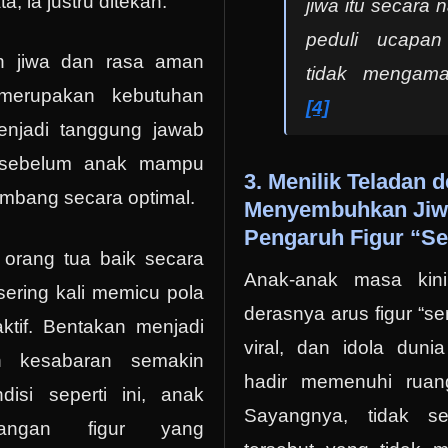
, ia justru ditekan.
jiwa itu secara 
peduli ucapa
n jiwa dan rasa aman
tidak mengama
merupakan kebutuhan
[4]
njadi tanggung jawab
 sebelum anak mampu
3. Menilik Teladan 
mbang secara optimal.
Menyembuhkan Jiwa
Pengaruh Figur “S
n orang tua baik secara
Anak-anak masa kin
sering kali memicu pola
derasnya arus figur “s
ktif. Bentakan menjadi
viral, dan idola duni
n kesabaran semakin
hadir memenuhi ruan
isi seperti ini, anak
Sayangnya, tidak sedi
ilangan figur yang