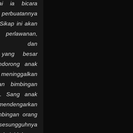
i ia bicara
 perbuatannya
 Sikap ini akan
perlawanan,
gan, dan
 yang besar
ndorong anak
inggalkan
an bimbingan
a. Sang anak
 mendengarkan
mbingan orang
 sesungguhnya