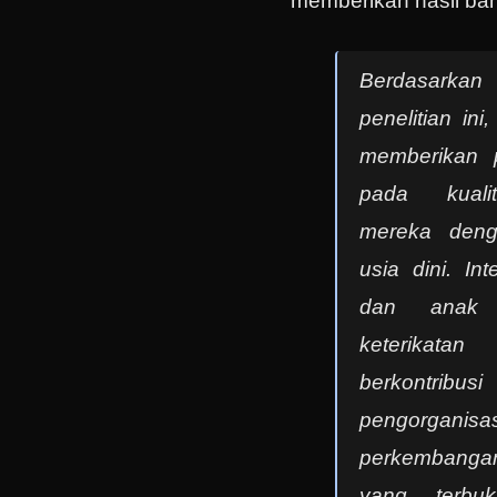
memberikan hasil ba
Berdasar
penelitian ini
memberikan p
pada kuali
mereka deng
usia dini. In
dan anak 
keterikat
berkontribus
pengorganisa
perkembangan
yang terbuk