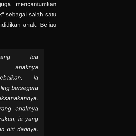
 juga mencantumkan
k” sebagai salah satu
ndidikan anak. Beliau
rang tua
an anaknya
ebaikan, ia
ling bersegera
sanakannya.
arang anaknya
rukan, ia yang
n diri darinya.