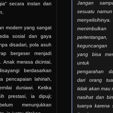
Jangan sampa
ia” secara instan dan
sesuatu namun
n.
menyelisihinya.
an modern yang sangat
menimbulkan 
edia sosial dan gaya
pertentan
npa disadari, pola asuh
keguncangan
ap bergeser menjadi
yang bisa me
l. Anak merasa dicintai,
untuk men
disayangi berdasarkan
pengarahan d
ta pencapaian lahiriah,
dari orang tu
nilai duniawi. Ketika
tidak akan mau
h prestasi, ia dipuji;
nasihat dan bi
elum menunjukkan
tuanya karena