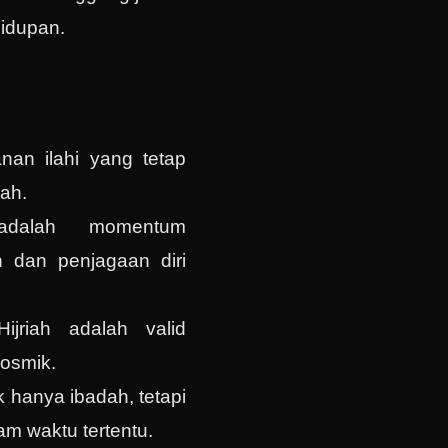
hidupan.
anan ilahi yang tetap
bah.
dalah momentum
h dan penjagaan diri
ijriah adalah valid
kosmik.
k hanya ibadah, tetapi
lam waktu tertentu.