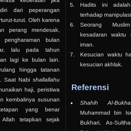
rasa keberatan jika
Hadits ini adala
iri dari peperangan
terhadap manipulas
turut-turut. Oleh karena
Seorang Muslim
han perang mendesak,
kesadaran waktu 
 pengharaman bulan
iman.
r, lalu pada tahun
Kesucian waktu ha
an lagi ke bulan lain.
kesucian akhlak.
erulang hingga tatanan
u. Saat Nabi
shallallahu
Referensi
naikan haji, peristiwa
an kembalinya susunan
Shahih
Al-Bukha
tetapan yang benar
Muhammad bin Isma
Allah tetapkan sejak
Bukhari, As-Sultha