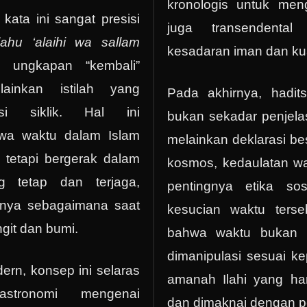
kronologis untuk menga
 kata ini sangat presisi
juga transendenta
llahu ‘alaihi wa sallam
kesadaran iman dan kua
 ungkapan “kembali”
ainkan istilah yang
Pada akhirnya, hadit
si siklik. Hal ini
bukan sekadar penjela
wa waktu dalam Islam
melainkan deklarasi bes
, tetapi bergerak dalam
kosmos, kedaulatan w
g tetap dan terjaga,
pentingnya etika sos
rahnya sebagaimana saat
kesucian waktu terse
git dan bumi.
bahwa waktu bukan m
dimanipulasi sesuai k
ern, konsep ini selaras
amanah Ilahi yang har
stronomi mengenai
dan dimaknai dengan 