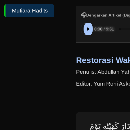
Mutiara Hadits
🎧
Dengarkan Artikel (Di
Restorasi Wa
Penulis: Abdullah Yah
Editor: Yum Roni Ask
َ كَهَيْئَةِ يَوْمَ