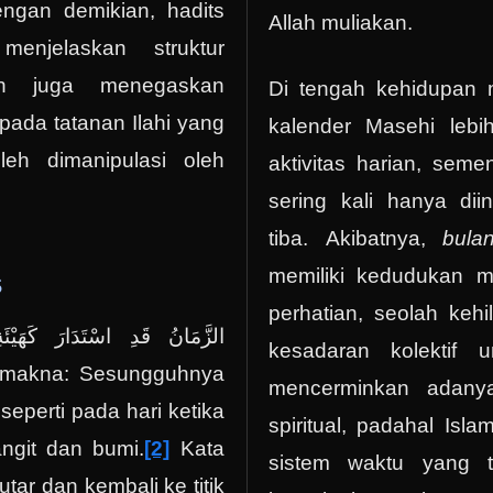
gan demikian, hadits
Allah muliakan.
enjelaskan struktur
kan juga menegaskan
Di tengah kehidupan 
ada tatanan Ilahi yang
kalender Masehi lebi
leh dimanipulasi oleh
aktivitas harian, semen
sering kali hanya di
tiba. Akibatnya,
bula
memiliki kedudukan mu
s
perhatian, seolah ke
kesadaran kolektif 
mencerminkan adanya
seperti pada hari ketika
spiritual, padahal Isl
angit dan bumi.
[2]
Kata
sistem waktu yang t
putar dan kembali ke titik