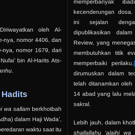
memperbanyak iba
kecenderungan dosa.
ini sejalan den
Diriwayatkan oleh Al-
dipublikasikan dala
h
-nya, nomor 4406, dan
Review, yang menega
h
-nya, nomor 1679, dari
membutuhkan titik ev
ufai’ bin Al-Harits Ats-
memperbaiki perilaku.
‘anhu
.
dirumuskan dalam teo
telah ditanamkan oleh I
Hadits
14 abad yang lalu mela
sakral.
ihi wa sallam
berkhotbah
 Adha) dalam Haji Wada’,
Lebih jauh, dalam kho
redaran waktu saat itu
shallallahu ‘alaihi wa