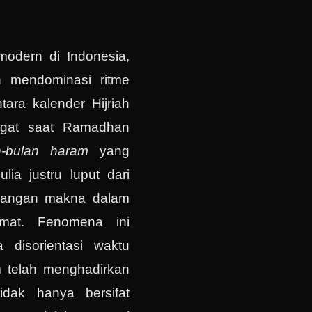
modern di Indonesia,
h mendominasi ritme
tara kalender Hijriah
ingat saat Ramadhan
n-bulan haram
yang
lia justru luput dari
hilangan makna dalam
umat. Fenomena ini
 disorientasi waktu
am telah menghadirkan
idak hanya bersifat