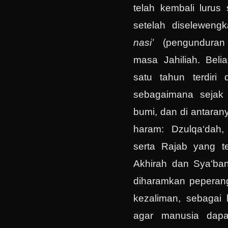
telah kembali lurus 
setelah diselewengk
n
asi’
(pengundura
masa Jahiliah. Bel
satu tahun terdiri 
sebagaimana sejak 
bumi, dan di antaran
haram: Dzulqa‘dah, 
serta Rajab yang te
Akhirah dan Sya‘ban
diharamkan peperan
kezaliman, sebagai 
agar manusia dapa