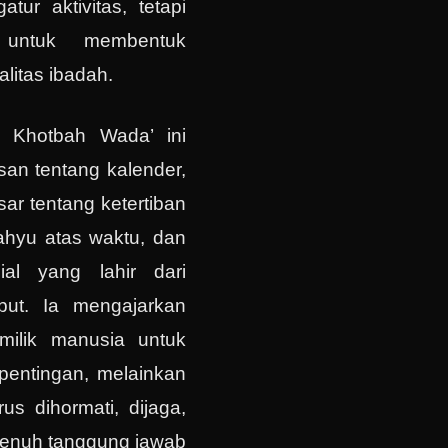
tur aktivitas, tetapi
l untuk membentuk
litas ibadah.
s Khotbah Wada’ ini
san tentang kalender,
ar tentang ketertiban
ahyu atas waktu, dan
ial yang lahir dari
but. Ia mengajarkan
ilik manusia untuk
epentingan, melainkan
us dihormati, dijaga,
penuh tanggung jawab