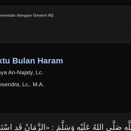
generate dengan Gemini AI)
ktu Bulan Haram
ya An-Najaty, Lc.
osendra, Lc,. M.A.
ِ صَلَّى اللهُ عَلَيْهِ وَسَلَّمَ : «الزَّمَانُ قَدِ اسْتَدَار