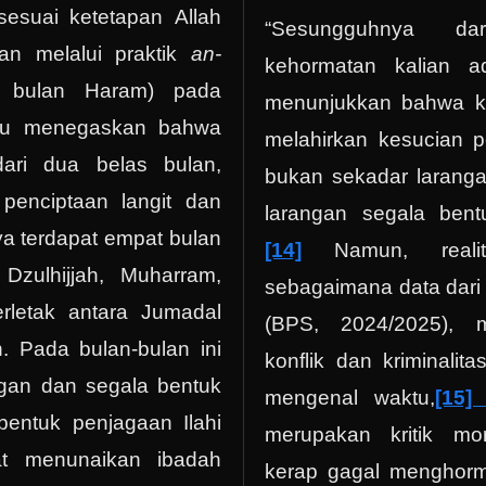
sesuai ketetapan Allah
“Sesungguhnya da
an melalui praktik
an-
kehormatan kalian a
n bulan Haram) pada
menunjukkan bahwa k
iau menegaskan bahwa
melahirkan kesucian p
dari dua belas bulan,
bukan sekadar laranga
penciptaan langit dan
larangan segala bent
ya terdapat empat bulan
[14]
Namun, realit
Dzulhijjah, Muharram,
sebagaimana data dari 
rletak antara Jumadal
(BPS, 2024/2025), 
. Pada bulan-bulan ini
konflik dan kriminalita
gan dan segala bentuk
mengenal waktu,
[15
bentuk penjagaan Ilahi
merupakan kritik m
t menunaikan ibadah
kerap gagal menghorm