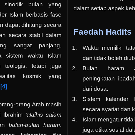
e sinodik bulan yang
dalam setiap aspek ke
er Islam berbasis fase
an dapat dihitung secara
Faedah Hadits
an secara stabil dalam
ng sangat panjang,
Waktu memiliki tat
 sistem waktu Islam
dan tidak boleh diu
 teologis, tetapi juga
Bulan haram a
ealitas kosmik yang
peningkatan ibada
.
[4]
dari dosa.
Sistem kalender H
orang-orang Arab masih
secara syariat dan 
i Ibrahim
‘alaihis salam
Islam mengatur tida
kan
bulan-bulan haram
.
juga etika sosial da