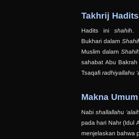
Takhrij Hadits
Hadits ini
shahih
. 
Bukhari dalam
Shahi
Muslim dalam
Shahi
sahabat Abu Bakrah N
Tsaqafi
radhiyallahu 
Makna Umum 
Nabi
shallallahu ‘ala
pada hari Nahr (Idul
menjelaskan bahwa pe