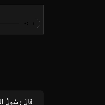
قَالَ رَسُولُ اللَّه