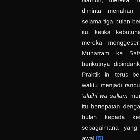
Namun, mereka me
diminta menahan d
selama tiga bulan ber
itu, ketika kebutu
mereka menggeser
Muharram ke Safa
berikutnya dipindahk
Praktik ini terus b
waktu menjadi ranc
'alaihi wa sallam
menu
itu bertepatan deng
bulan kepada ke
sebagaimana yang 
awal.
[5]