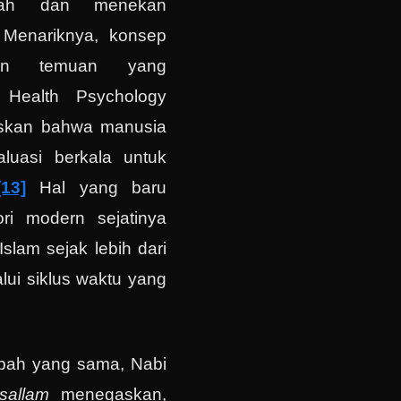
dah dan menekan
 Menariknya, konsep
gan temuan yang
m Health Psychology
skan bahwa manusia
aluasi berkala untuk
[13]
Hal yang baru
ri modern sejatinya
slam sejak lebih dari
lui siklus waktu yang
tbah yang sama, Nabi
 sallam
menegaskan,