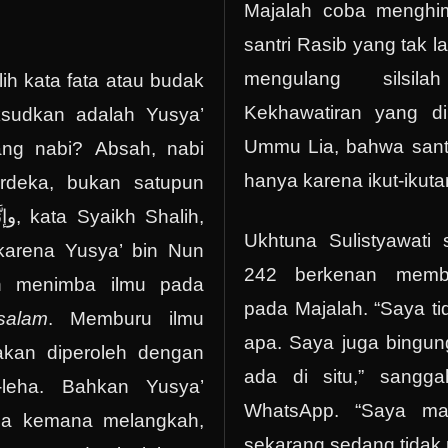
Majalah coba menghi
santri Rasib yang tak l
mengulang silsila
h kata fata atau budak
Kekhawatiran yang d
sudkan adalah Yusya’
Ummu Lia, bahwa sant
ng nabi? Absah, nabi
hanya karena ikut-ikuta
rdeka, bukan satupun
وإن
, kata Syaikh Shalih,
Ukhtuna Sulistyawati 
karena Yusya’ bin Nun
242 berkenan memb
 menimba ilmu pada
pada Majalah. “Saya tid
ssalam
. Memburu ilmu
apa. Saya juga bingu
 akan diperoleh dengan
ada di situ,” sangg
-leha. Bahkan Yusya’
WhatsApp. “Saya mau
sa kemana melangkah,
sekarang sedang tida