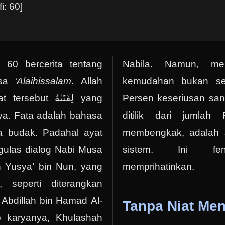
i: 60]
 60 bercerita tentang
Nabila. Namun, men
usa
‘Alaihissalam
. Allah
kemudahan bukan sel
at tersebut
لِفَتَىٰهُ
yang
Persen keseriusan san
nya. Fata adalah bahasa
ditilik dari jumlah
 budak. Padahal ayat
membengkak, adalah s
gulas dialog Nabi Musa
sistem. Ini fen
Yusya’ bin Nun, yang
memprihatinkan.
 seperti diterangkan
n Abdillah bin Hamad Al-
Tanpa Niat Men
b karyanya, Khulashah