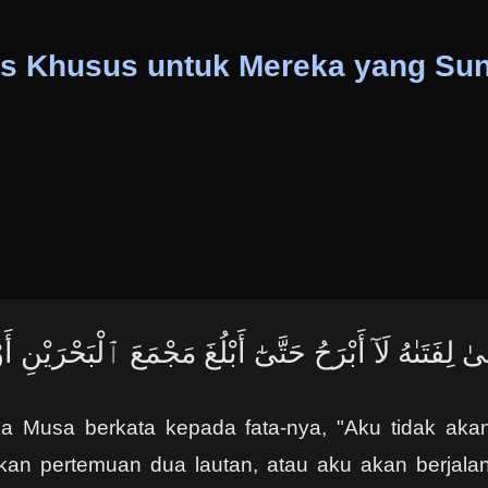
s Khusus untuk Mereka yang Su
لِفَتَىٰهُ لَآ أَبْرَحُ حَتَّىٰٓ أَبْلُغَ مَجْمَعَ ٱلْبَحْرَيْنِ أ
ka Musa berkata kepada fata-nya, "Aku tidak akan
n pertemuan dua lautan, atau aku akan berjalan