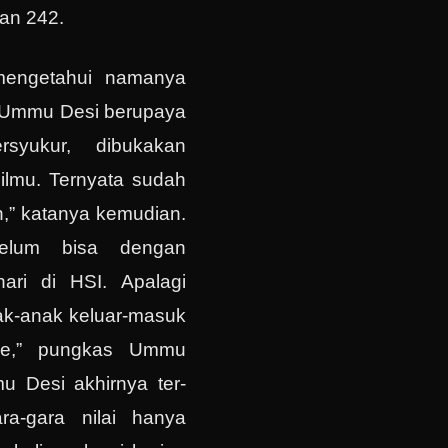
an 242.
 mengetahui namanya
i, Ummu Desi berupaya
rsyukur, dibukakan
ilmu. Ternyata sudah
,” katanya kemudian.
elum bisa dengan
 hari di HSI. Apalagi
ak-anak keluar-masuk
me,” pungkas Ummu
u Desi akhirnya ter-
ra-gara nilai hanya