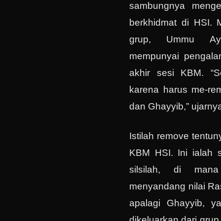
sambungnya mengen
berkhidmat di HSI. 
grup, Ummu Ay
mempunyai pengala
akhir sesi KBM. “Se
karena harus me-rem
dan Ghayyib,” ujarny
Istilah remove tentun
KBM HSI. Ini ialah s
silsilah, di man
menyandang nilai Rasi
apalagi Ghayyib, yai
dikeluarkan dari grup