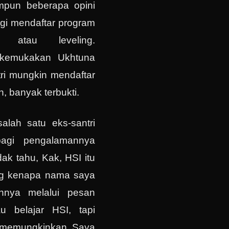
mpun beberapa opini
agi mendaftar program
h atau leveling.
ikemukakan Ukhtuna
ri mungkin mendaftar
n, banyak terbukti.
salah satu eks-santri
agi pengalamannya
ak tahu, Kak, HSI itu
ng kenapa nama saya
ahnya melalui pesan
 belajar HSI, tapi
k memungkinkan. Saya