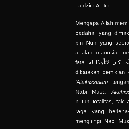
Ta’dzim Al ‘Imli.
Mengapa Allah memili
padahal yang dimak
bin Nun yang seora
adalah manusia me
fata.
َّما كان مُتَلْمِذًا له
dikatakan demikian 
‘Alaihissalam
tengah
Nabi Musa
‘Alaihi
butuh totalitas, tak
raga yang berleha
mengiringi Nabi Mu