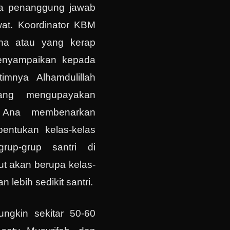
ara penanggung jawab
wat. Koordinator KBM
na atau yang kerap
enyampaikan kepada
imnya Alhamdulillah
cang mengupayakan
k Ana membenarkan
entukan kelas-kelas
rup-grup santri di
ut akan berupa kelas-
 lebih sedikit santri.
mungkin sekitar 50-60