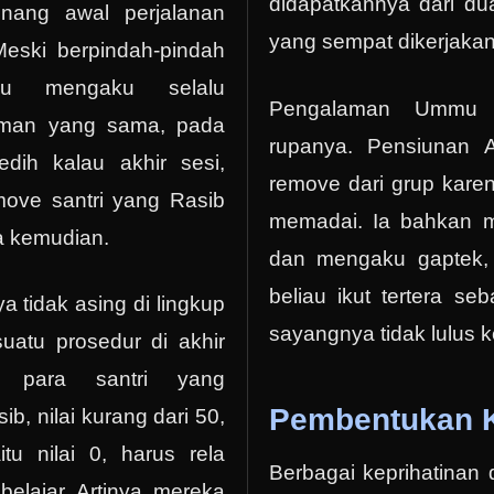
didapatkannya dari dua
ang awal perjalanan
yang sempat dikerjaka
Meski berpindah-pindah
u mengaku selalu
Pengalaman Ummu 
man yang sama, pada
rupanya. Pensiunan A
dih kalau akhir sesi,
remove dari grup karena
ove santri yang Rasib
memadai. Ia bahkan m
a kemudian.
dan mengaku gaptek,
beliau ikut tertera se
ya tidak asing di lingkup
sayangnya tidak lulus ke
uatu prosedur di akhir
a para santri yang
Pembentukan 
b, nilai kurang dari 50,
tu nilai 0, harus rela
Berbagai keprihatinan d
 belajar. Artinya, mereka