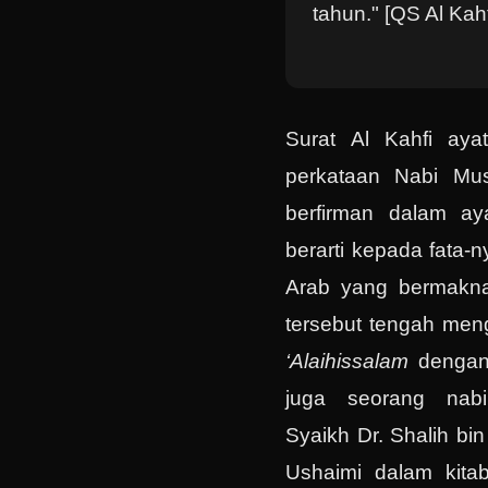
tahun." [QS Al Kahf
Surat Al Kahfi ayat
perkataan Nabi M
berfirman dalam ay
berarti kepada fata-
Arab yang bermakna
tersebut tengah men
‘Alaihissalam
dengan 
juga seorang nabi,
Syaikh Dr. Shalih bi
Ushaimi dalam kita