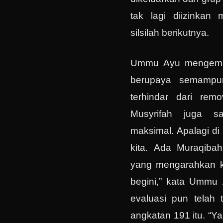
tak lagi diizinkan 
silsilah berikutnya.
Ummu Ayu mengemuk
berupaya semampun
terhindar dari rem
Musyrifah juga s
maksimal. Apalagi di 
kita. Ada Muraqibah
yang mengarahkan ki
begini,” kata Ummu 
evaluasi pun telah t
angkatan 191 itu. “Y