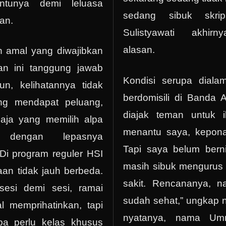
ntunya demi leluasa
sedang sibuk skrip
an.
Sulistyawati akhir
alasan.
h amal yang diwajibkan
an ini tanggung jawab
Kondisi serupa dial
n, kelihatannya tidak
berdomisili di Banda
g mendapat peluang,
diajak teman untuk 
aja yang memilih alpa
menantu saya, kepona
r dengan lepasnya
Tapi saya belum bern
Di program reguler HSI
masih sibuk menguru
an tidak jauh berbeda.
sakit. Rencananya, n
, sesi demi sesi, ramai
sudah sehat,” ungkap n
hal memprihatinkan, tapi
nyatanya, nama Um
Apa perlu kelas khusus