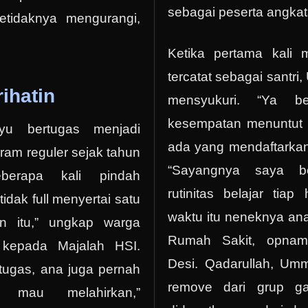
sebagai peserta angkat
etidaknya mengurangi,
Ketika pertama kali
tercatat sebagai santr
ihatin
mensyukuri. “Ya be
kesempatan menuntut 
u bertugas menjadi
ada yang mendaftarkan
ram reguler sejak tahun
“Sayangnya saya b
berapa kali pindah
rutinitas belajar tiap
tidak full menyertai satu
waktu itu neneknya an
n itu,” ungkap warga
Rumah Sakit, opna
 kepada Majalah HSI.
Desi. Qadarullah, Umm
tugas, ana juga pernah
remove dari grup ga
 mau melahirkan,”