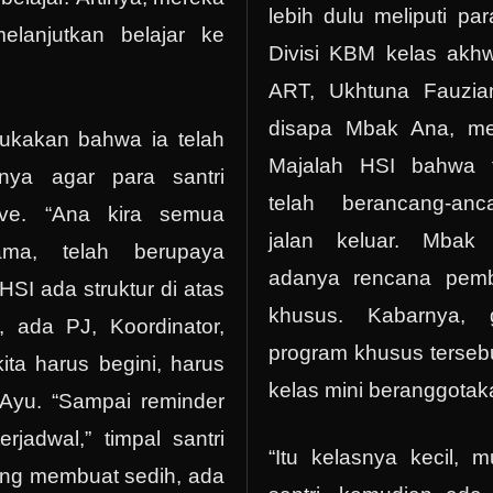
lebih dulu meliputi p
melanjutkan belajar ke
Divisi KBM kelas akh
ART, Ukhtuna Fauzia
disapa Mbak Ana, m
akan bahwa ia telah
Majalah HSI bahwa t
ya agar para santri
telah berancang-an
ove. “Ana kira semua
jalan keluar. Mba
ama, telah berupaya
adanya rencana pemb
HSI ada struktur di atas
khusus. Kabarnya, g
, ada PJ, Koordinator,
program khusus terseb
ta harus begini, harus
kelas mini beranggotakan
Ayu. “Sampai reminder
erjadwal,” timpal santri
“Itu kelasnya kecil, 
ang membuat sedih, ada