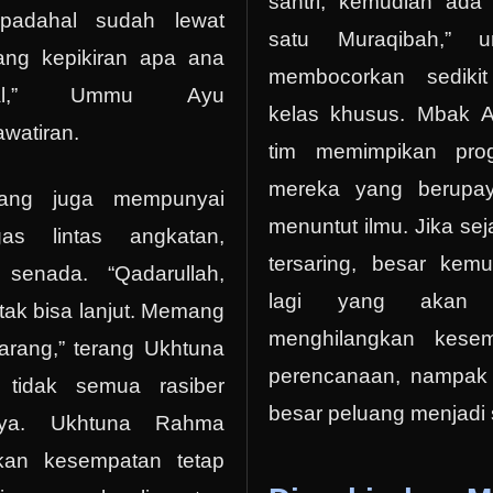
santri, kemudian ada
padahal sudah lewat
satu Muraqibah,”
ang kepikiran apa ana
membocorkan sedikit
mal,” Ummu Ayu
kelas khusus. Mbak 
watiran.
tim memimpikan prog
mereka yang berupa
ang juga mempunyai
menuntut ilmu. Jika sej
as lintas angkatan,
tersaring, besar kem
senada. “Qadarullah,
lagi yang akan b
ak bisa lanjut. Memang
menghilangkan kesem
karang,” terang Ukhtuna
perencanaan, nampak 
 tidak semua rasiber
besar peluang menjadi s
hnya. Ukhtuna Rahma
an kesempatan tetap