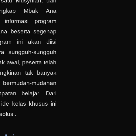
 satu Musyrifah, dan
 ungkap Mbak Ana
 informasi program
Ana beserta segenap
ram ini akan diisi
ya sungguh-sungguh
ak awal, peserta telah
ungkinan tak banyak
ermudah-mudahan
patan belajar. Dari
ide kelas khusus ini
olusi.