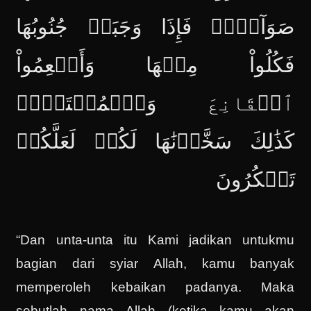
صَوَآفَّۖ فَإِذَا وَجَبَتۡ جُنُوبُهَا
فَكُلُواْ مِنۡهَا وَأَطۡعِمُواْ
ٱلۡقَانِعَ وَٱلۡمُعۡتَرَّۚ
كَذَٰلِكَ سَخَّرۡنَٰهَا لَكُمۡ لَعَلَّكُمۡ
تَشۡكُرُونَ
“Dan unta-unta itu Kami jadikan untukmu
bagian dari syiar Allah, kamu banyak
memperoleh kebaikan padanya. Maka
sebutlah nama Allah (ketika kamu akan