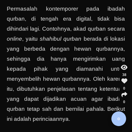
Permasalah kontemporer pada ibadah
qurban, di tengah era digital, tidak bisa
dihindari lagi. Contohnya, akad qurban secara
online
, yaitu
shahibul qurban
berada di lokasi
yang berbeda dengan hewan qurbannya,
sehingga dia hanya mengirimkan uang
kepada pihak yang diamanahi untuk
38
menyembelih hewan qurbannya. Oleh karena
itu, dibutuhkan penjelasan tentang ketentuan
0
yang dapat dijadikan acuan agar ibadah
0
qurban tetap sah dan bernilai pahala. Berikut
ini adalah perinciaannya.
⚙️