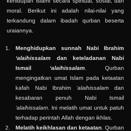
kehidupan islami secara spiritual, sosial, dan
moral. Berikut ini adalah nilai-nilai yang
terkandung dalam ibadah qurban beserta
uraiannya.
Menghidupkan sunnah Nabi Ibrahim
‘alaihissalam
dan keteladanan Nabi
Ismail
‘alaihissalam
. Qurban
mengingatkan umat Islam pada ketaatan
kafah Nabi Ibrahim
‘alaihissalam
dan
kesabaran penuh Nabi Ismail
‘alaihissalam
. Ini melatih umat untuk patuh
terhadap perintah Allah dengan ikhlas.
Melatih keikhlasan dan ketaatan
. Qurban