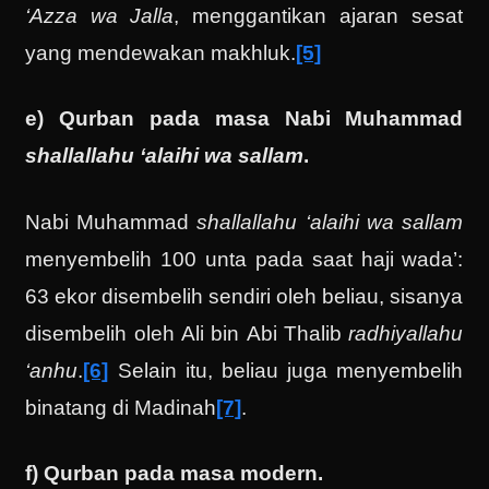
‘Azza wa Jalla
, menggantikan ajaran sesat
yang mendewakan makhluk.
[5]
e) Qurban pada masa Nabi Muhammad
shallallahu ‘alaihi wa sallam
.
Nabi Muhammad
shallallahu ‘alaihi wa sallam
menyembelih 100 unta pada saat haji wada’:
63 ekor disembelih sendiri oleh beliau, sisanya
disembelih oleh Ali bin Abi Thalib
radhiyallahu
‘anhu
.
[6]
Selain itu, beliau juga menyembelih
binatang di Madinah
[7]
.
f) Qurban pada masa modern.