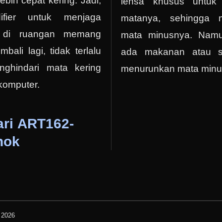
bih cepat kering. Jadi,
lensa khusus untuk
ifier untuk menjaga
matanya, sehingga
 di ruangan memang
mata minusnya. Namu
bali lagi, tidak terlalu
ada makanan atau s
nghindari mata kering
menurunkan mata minu
 komputer.
ari ART162-
nok
 2026