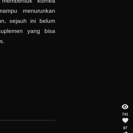
 membentuk kornea
 mampu menurunkan
n, sejauh ini belum
uplemen yang bisa
s.
741
87