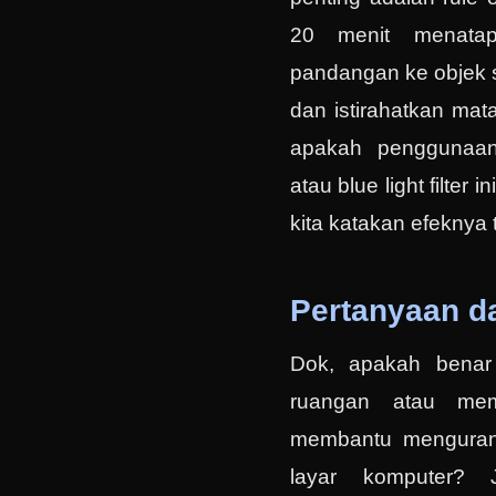
20 menit menatap 
pandangan ke objek s
dan istirahatkan mat
apakah penggunaan 
atau blue light filter i
kita katakan efeknya ti
Pertanyaan da
Dok, apakah benar
ruangan atau mema
membantu mengurang
layar komputer? J