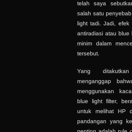
telah saya sebutk
salah satu penyebab 
light tadi. Jadi, ef
antiradiasi atau blue l
minim dalam menceg
tersebut.
Yang ditakutka
menganggap bahwa
menggunakan kacam
blue light filter, b
untuk melihat HP d
pandangan yang keli
penting adalah rule 