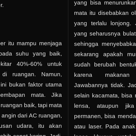
yang bisa menurunka
r.
mata itu disebabkan o
yang terlalu lonjong.
yang seharusnya bulat,
ier itu mampu menjaga
sehingga menyebabka
pada suhu yang baik,
sekarang apakah mu
ekitar 40%-60% untuk
sudah berubah bentuk
 di ruangan. Namun,
karena makanan
ini bukan faktor utama
Jawabannya tidak. Ja
lembapan mata. Jika
selain kacamata, bis
ruangan baik, tapi mata
lensa, ataupun jik
a angin dari AC ruangan,
permanen, bisa mendap
usan udara, itu akan
atau laser. Pada anak 