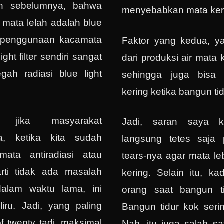
an sebelumnya, bahwa
menyebabkan mata ker
mata lelah adalah blue
ek penggunaan kacamata
Faktor yang kedua, yait
ight filter sendiri sangat
dari produksi air mata 
ah radiasi blue light
sehingga juga bisa
kering ketika bangun tid
n jika masyarakat
Jadi, saran saya k
, ketika kita sudah
langsung tetes saja p
ata antiradiasi atau
tears-nya agar mata l
erarti tidak ada masalah
kering. Selain itu, 
alam waktu lama, ini
orang saat bangun ti
ru. Jadi, yang paling
Bangun tidur kok seri
of twenty tadi, maksimal
Nah, itu juga salah sa