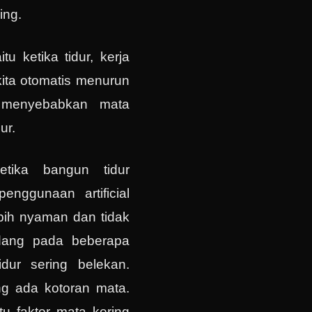
ing.
u ketika tidur, kerja
kita otomatis menurun
 menyebabkan mata
ur.
etika bangun tidur
enggunaan artificial
ebih nyaman dan tidak
kadang pada beberapa
dur sering belekan.
ng ada kotoran mata.
tu faktor mata kering