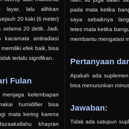
layar, lalu alihkan
pada mata ketika bang
ejauh 20 kaki (6 meter)
saya sebaiknya lan
a selama 20 detik. Jadi,
tetes mata ketika bangu
kacamata antiradiasi
membantu mengatasi ma
ni memiliki efek baik, bisa
dak terlalu signifikan.
Pertanyaan dar
Apakah ada suplemen
ri Fulan
bisa menurunkan minu
 menjaga kelembapan
kai humidifier bisa
Jawaban:
i mata kering karena
Tidak ada satupun su
azaakallahu khayran