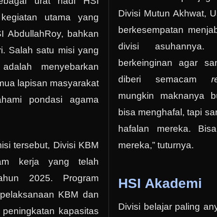
sebagai urat nadi HSI
Divisi Mutun Akhwat, U
kegiatan utama yang
berkesempatan menjab
I AbdullahRoy, bahkan
divisi asuhannya.
i. Salah satu misi yang
berkeinginan agar san
, adalah menyebarkan
diberi semacam
r
mua lapisan masyarakat
mungkin maknanya b
hami pondasi agama
bisa menghafal, tapi san
hafalan mereka. Bis
mereka,” tuturnya.
i tersebut, Divisi KBM
am kerja yang telah
tahun 2025. Program
HSI Akademi
n: pelaksanaan KBM dan
Divisi belajar paling a
 peningkatan kapasitas