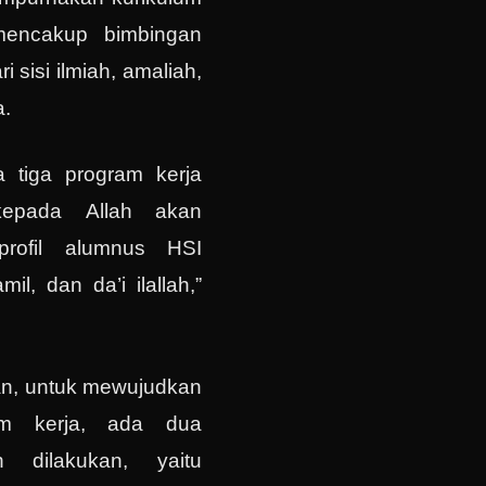
 mencakup bimbingan
 sisi ilmiah, amaliah,
a.
a tiga program kerja
 kepada Allah akan
 profil alumnus HSI
il, dan da’i ilallah,”
an, untuk mewujudkan
ram kerja, ada dua
 dilakukan, yaitu