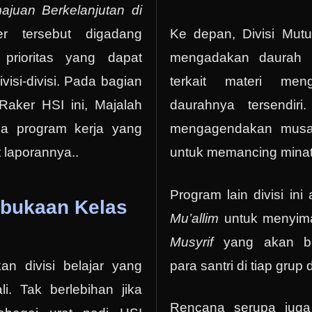
juan Berkelanjutan di
r tersebut digadang
Ke depan, Divisi Mut
prioritas yang dapat
mengadakan daurah b
isi-divisi. Pada bagian
terkait materi men
Raker HSI ini, Majalah
daurahnya tersendiri
a program kerja yang
mengagendakan musab
t laporannya..
untuk memancing minat 
Program lain divisi ini
bukaan Kelas
Mu’allim
untuk menyima
Musyrif
yang akan be
para santri di tiap grup 
n divisi belajar yang
i. Tak berlebihan jika
Rencana serupa juga