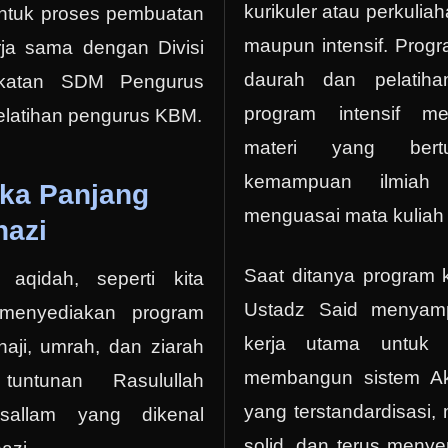
kurikuler atau perkulia
ntuk proses pembuatan
maupun intensif. Prog
erja sama dengan Divisi
daurah dan pelatih
katan SDM Pengurus
program intensif m
latihan pengurus KBM.
materi yang bert
kemampuan ilmiah 
gka Panjang
menguasai mata kuliah
hazi
Saat ditanya program 
aqidah, seperti kita
Ustadz Said menyamp
 menyediakan program
kerja utama untuk 
 haji, umrah, dan ziarah
membangun sistem A
untunan Rasulullah
yang terstandardisasi
wasallam yang dikenal
solid, dan terus meny