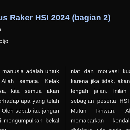
us Raker HSI 2024 (bagian 2)
a
otjo
a manusia adalah untuk
niat dan motivasi ku
Allah semata. Kelak
karena jika tidak, aka
asa, kita semua akan
tengah jalan. Inila
erhadap apa yang telah
sebagian peserta HSI
. Oleh sebab itu, jangan
Mutun Ikhwan, A
ari mengumpulkan bekal
memaparkan kenda