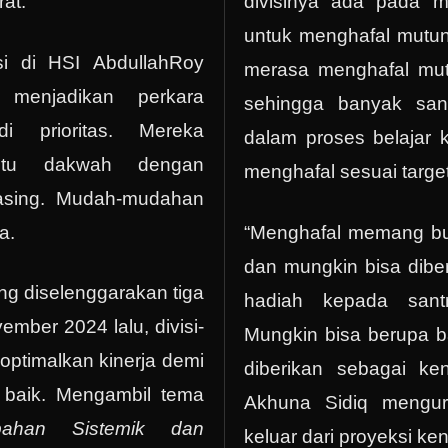
at.
divisinya ada pada m
untuk menghafal mutun
si di HSI AbdullahRoy
merasa menghafal mut
menjadikan perkara
sehingga banyak san
di prioritas. Mereka
dalam proses belajar 
antu dakwah dengan
menghafal sesuai targe
asing. Mudah-mudahan
a.
“Menghafal memang bu
dan mungkin bisa dibe
ang diselenggarakan tiga
hadiah kepada santr
vember 2024 lalu, divisi-
Mungkin bisa berupa b
optimalkan kinerja demi
diberikan sebagai ke
 baik. Mengambil tema
Akhuna Sidiq mengur
bahan Sistemik dan
keluar dari proyeksi ke