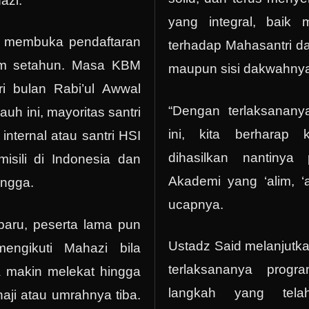
azi.
yang integral, baik
i membuka pendaftaran
terhadap Mahasantri dari
lam setahun. Masa KBM
maupun sisi dakwahny
ri bulan Rabi’ul Awwal
“Dengan terlaksanany
auh ini, mayoritas santri
ini, kita berharap
internal atau santri HSI
dihasilkan nantinya
isili di Indonesia dan
Akademi yang ‘alim, ‘am
angga.
ucapnya.
baru, peserta lama pun
Ustadz Said melanjutk
mengikuti Mahazi bila
terlaksananya prog
a makin melekat hingga
langkah yang telah
aji atau umrahnya tiba.