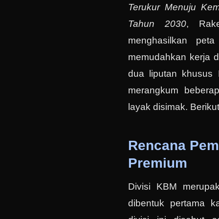
Terukur Menuju Kema
Tahun 2030
, Rake
menghasilkan peta 
memudahkan kerja div
dua liputan khusus 
merangkum beberap
layak disimak. Beriku
Rencana Pem
Premium
Divisi KBM merupaka
dibentuk pertama kal