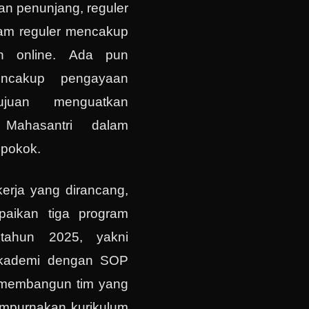
han penunjang, reguler
ram reguler mencakup
an online. Ada pun
encakup pengayaan
ujuan menguatkan
Mahasantri dalam
 pokok.
kerja yang dirancang,
aikan tiga program
tahun 2025, yakni
kademi dengan SOP
, membangun tim yang
empurnakan kurikulum