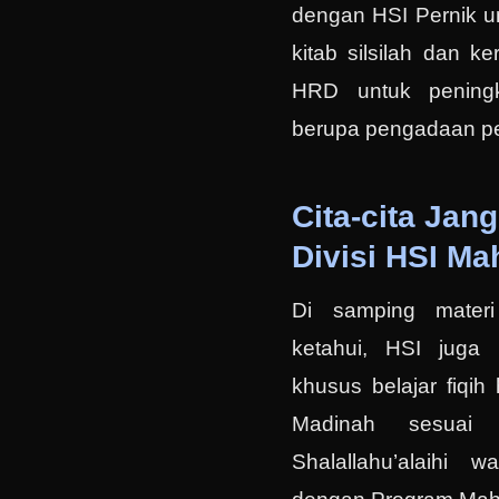
dengan HSI Pernik u
kitab silsilah dan k
HRD untuk pening
berupa pengadaan pe
Cita-cita Jan
Divisi HSI Ma
Di samping materi 
ketahui, HSI juga
khusus belajar fiqih
Madinah sesuai t
Shalallahu’alaihi 