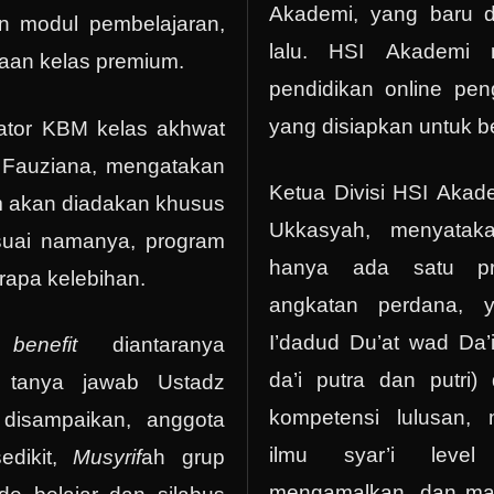
Akademi, yang baru d
n modul pembelajaran,
lalu. HSI Akademi 
aan kelas premium.
pendidikan online pen
yang disiapkan untuk 
nator KBM kelas akhwat
 Fauziana, mengatakan
Ketua Divisi HSI Akad
 akan diadakan khusus
Ukkasyah, menyatak
esuai namanya, program
hanya ada satu pr
rapa kelebihan.
angkatan perdana, y
I’dadud Du’at wad Da’
,
benefit
diantaranya
da’i putra dan putri)
h, tanya jawab Ustadz
kompetensi lulusan, 
 disampaikan, anggota
ilmu syar’i level
sedikit,
Musyrif
ah grup
mengamalkan, dan m