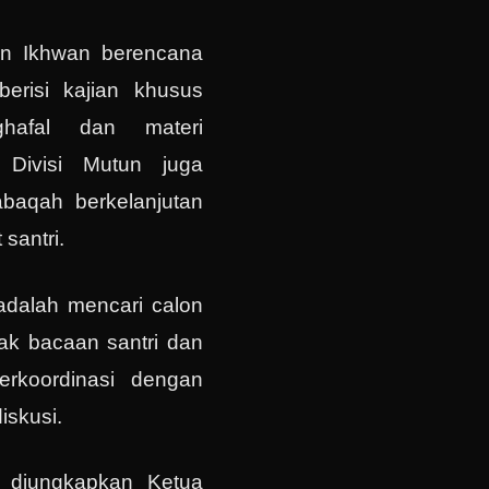
un Ikhwan berencana
erisi kajian khusus
ghafal dan materi
. Divisi Mutun juga
aqah berkelanjutan
santri.
 adalah mencari calon
k bacaan santri dan
rkoordinasi dengan
diskusi.
 diungkapkan Ketua