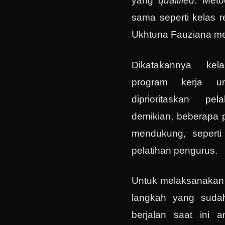
yang
qualified
. Meto
sama seperti kelas re
Ukhtuna Fauziana m
Dikatakannya ke
program kerja u
diprioritaskan pe
demikian, beberapa p
mendukung, seperti
pelatihan pengurus.
Untuk melaksanakan p
langkah yang suda
berjalan saat ini a