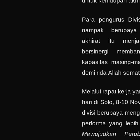
untuk kehidupan akhir
Para pengurus Divi
nampak berupaya 
akhirat itu menja
bersinergi memb
kapasitas masing-m
demi rida Allah semat
Melalui rapat kerja y
hari di Solo, 8-10 No
divisi berupaya meng
performa yang lebih
Mewujudkan Peru