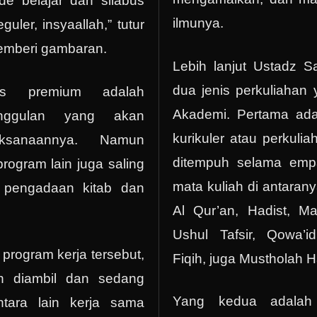
de belajar dan silabus
ilmunya.
guler, insyaallah,” tutur
emberi gambaran.
Lebih lanjut Ustadz 
dua jenis perkuliahan 
las premium adalah
Akademi. Pertama adal
nggulan yang akan
kurikuler atau perkul
laksanaannya. Namun
ditempuh selama emp
rogram lain juga saling
mata kuliah di antaranya
 pengadaan kitab dan
Al Qur’an, Hadist, M
Ushul Tafsir, Qowa’i
rogram kerja tersebut,
Fiqih, juga Mustholah H
h diambil dan sedang
Yang kedua adalah 
ntara lain kerja sama