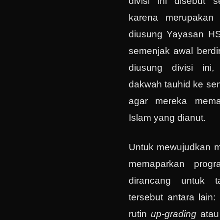
divisi ini disebut 
karena merupakan 
diusung Yayasan HS
semenjak awal berdir
diusung divisi ini
dakwah tauhid ke se
agar mereka mema
Islam yang dianut.
Untuk mewujudkan mis
memaparkan progr
dirancang untuk 
tersebut antara lai
rutin
up-grading
atau