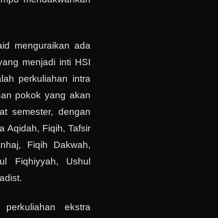
Said menguraikan ada
yang menjadi inti HSI
ah perkuliahan intra
iahan pokok yang akan
at semester, dengan
 Aqidah, Fiqih, Tafsir
anhaj, Fiqih Dakwah,
dul Fiqhiyyah, Ushul
adist.
perkuliahan ekstra