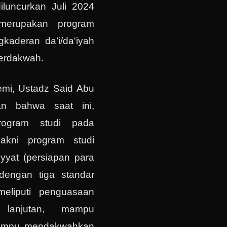
iluncurkan Juli 2024
merupakan program
gkaderan da’i/da'iyah
berdakwah.
emi, Ustadz Said Abu
an bahwa saat ini,
ogram studi pada
akni program studi
iyyat (persiapan para
 dengan tiga standar
meliputi penguasaan
 lanjutan, mampu
ampu mendakwahkan