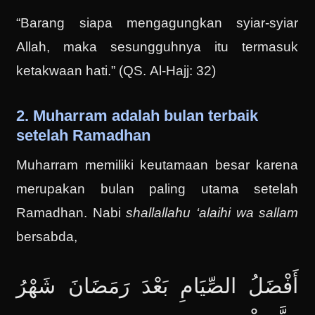
“Barang siapa mengagungkan syiar-syiar
Allah, maka sesungguhnya itu termasuk
ketakwaan hati.” (QS. Al-Hajj: 32)
2. Muharram adalah bulan terbaik
setelah Ramadhan
Muharram memiliki keutamaan besar karena
merupakan bulan paling utama setelah
Ramadhan. Nabi
shallallahu ‘alaihi wa sallam
bersabda,
أَفْضَلُ الصِّيَامِ بَعْدَ رَمَضَانَ شَهْرُ