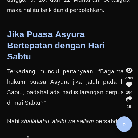
maka hal itu baik dan diperbolehkan.
Jika Puasa Asyura
Bertepatan dengan Hari
Sabtu
Terkadang muncul pertanyaan, “Bagaimana
7289
hukum puasa Asyura jika jatuh pada hari
Sabtu, padahal ada hadits larangan berpuasa
104
di hari Sabtu?”
16
Nabi
shallallahu ‘alaihi wa sallam
bersabda,
⚙️