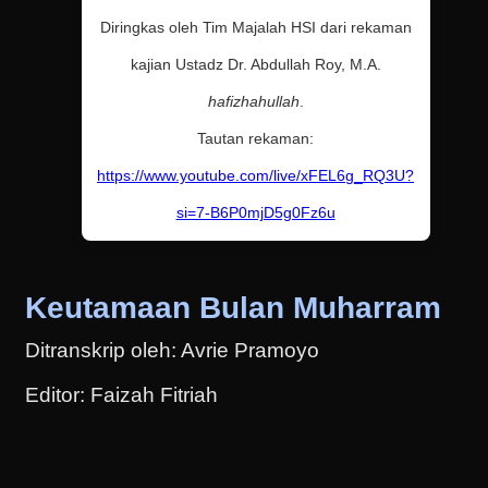
Diringkas oleh Tim Majalah HSI dari rekaman
kajian Ustadz Dr. Abdullah Roy, M.A.
hafizhahullah
.
Tautan rekaman:
https://www.youtube.com/live/xFEL6g_RQ3U?
si=7-B6P0mjD5g0Fz6u
Keutamaan Bulan Muharram
Ditranskrip oleh: Avrie Pramoyo
Editor: Faizah Fitriah