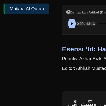
Mutiara Al-Quran
🎧
Dengarkan Artikel (Di
Esensi ‘Id: 
Penulis: Azhar Rizki
Editor: Athirah Musta
وَبَيِّنَٰتٍ مِّنَ