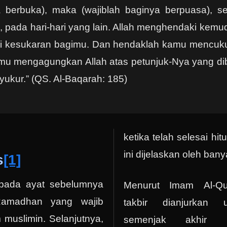
ia berbuka), maka (wajiblah baginya berpuasa), 
tu, pada hari-hari yang lain. Allah menghendaki kem
i kesukaran bagimu. Dan hendaklah kamu mencuk
mu mengagungkan Allah atas petunjuk-Nya yang di
ukur.” (QS. Al-Baqarah: 185)
ketika telah selesai h
ini dijelaskan oleh banya
s
[1]
pada ayat sebelumnya
Menurut Imam Al-Q
amadhan yang wajib
takbir dianjurkan 
 muslimin. Selanjutnya,
semenjak akhir 