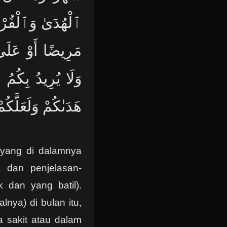
ٱلْهُدَىٰ وَٱلْفُر
مَرِيضًا أَوْ عَلَىٰ
وَلَا يُرِيدُ بِكُمُ
هَدَىٰكُمْ وَلَعَلَّك
 yang di dalamnya
a dan penjelasan-
 dan yang batil).
lnya) di bulan itu,
 sakit atau dalam