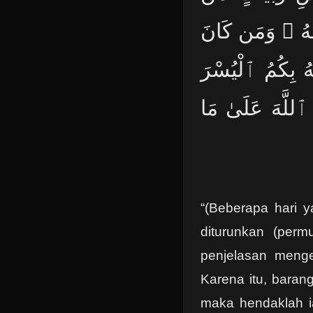
ْهُ ۖ وَمَن كَانَ
هُ بِكُمُ ٱلْيُسْرَ
 ٱللَّهَ عَلَىٰ مَا
“(Beberapa hari 
diturunkan (perm
penjelasan menge
Karena itu, barang
maka hendaklah i