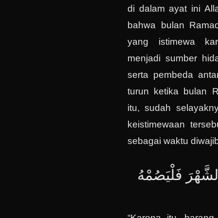
di dalam ayat ini Al
bahwa bulan Ramad
yang istimewa kar
menjadi sumber hida
serta pembeda antar
turun ketika bulan
itu, sudah selayakn
keistimewaan tersebu
sebagai waktu diwaji
َّهْرَ فَلْيَصُمْهُ
“Karena itu, barang