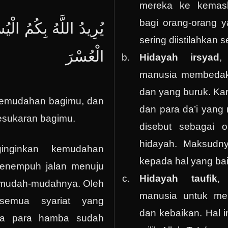
mereka ke kemasl
bagi orang-orang 
يُرِيدُ اللَّهُ بِكُمُ الْيُ
sering diistilahkan s
الْعُسْرَ
Hidayah irsyad
,
manusia membedak
dan yang buruk. Kar
kemudahan bagimu, dan
dan para da’i yang 
esukaran bagimu.
disebut sebagai 
hidayah. Maksudny
ginginkan kemudahan
kepada hal yang bai
enempuh jalan menuju
Hidayah taufik
,
emudah-mudahnya. Oleh
manusia untuk me
semua syariat yang
dan kebaikan. Hal i
ada para hamba sudah