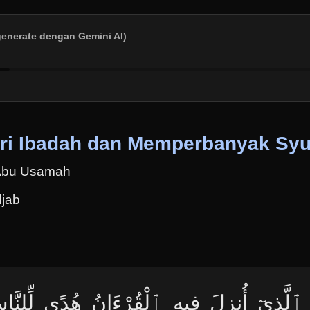
generate dengan Gemini AI)
Hari Ibadah dan Memperbanyak Sy
 Abu Usamah
djab
َّذِىٓ أُنزِلَ فِيهِ ٱلْقُرْءَانُ هُدًى لِّلنَّاسِ 