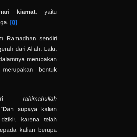
ari kiamat
, yaitu
rga.
[8]
um Ramadhan sendiri
rah dari Allah. Lalu,
i dalamnya merupakan
g merupakan bentuk
abari
rahimahullah
 “Dan supaya kalian
zikir, karena telah
epada kalian berupa