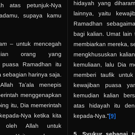
hidayah yang dihara
h atas petunjuk-Nya
lainnya, yaitu kewaj
padamu, supaya kamu
Ramadhan sebagaima
bagi kalian. Umat lain 
lam
– untuk mencegah
membiarkan mereka, s
agian orang yang
mengkhususkan kalia
puasa Ramadhan itu
kemuliaan, lalu Dia m
 sebagian harinya saja.
memberi taufik untu
Allah Ta’ala menepis
kewajiban puasa ya
perintah menggenapkan
kemudian kalian ber
ing itu, Dia memerintah
atas hidayah itu de
kepada-Nya ketika kita
kepada-Nya.”
[9]
n oleh Allah untuk
5. Syukur sebagai t