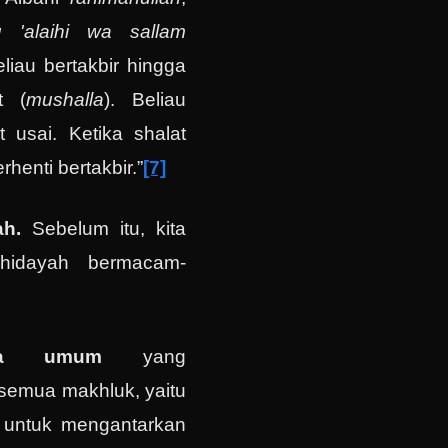
hu 'alaihi wa sallam
beliau bertakbir hingga
t (
mushalla
). Beliau
t usai. Ketika shalat
rhenti bertakbir.”
[7]
ah.
Sebelum itu, kita
hidayah bermacam-
ara umum
yang
 semua makhluk, yaitu
h untuk mengantarkan