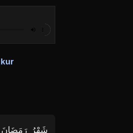
ukur
شَهْرُ رَمَضَانَ ٱل