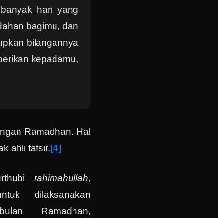
sebanyak hari yang
udahan bagimu, dan
upkan bilangannya
berikan kepadamu,
itungan Ramadhan. Hal
k ahli tafsir.
[4]
urthubi
rahimahullah
,
untuk dilaksanakan
bulan Ramadhan,