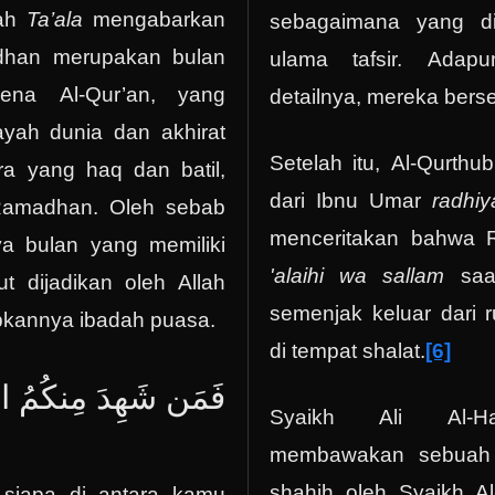
lah
Ta’ala
mengabarkan
sebagaimana yang dip
han merupakan bulan
ulama tafsir. Adap
ena Al-Qur’an, yang
detailnya, mereka bersel
yah dunia dan akhirat
Setelah itu, Al-Qurt
a yang haq dan batil,
dari Ibnu Umar
radhiy
 Ramadhan. Oleh sebab
menceritakan bahwa 
ya bulan yang memiliki
'alaihi wa sallam
saat
t dijadikan oleh Allah
semenjak keluar dari 
bkannya ibadah puasa.
di tempat shalat.
[6]
فَمَن شَهِدَ مِنكُمُ الش
Syaikh Ali Al-
membawakan sebuah r
shahih oleh Syaikh A
 siapa di antara kamu