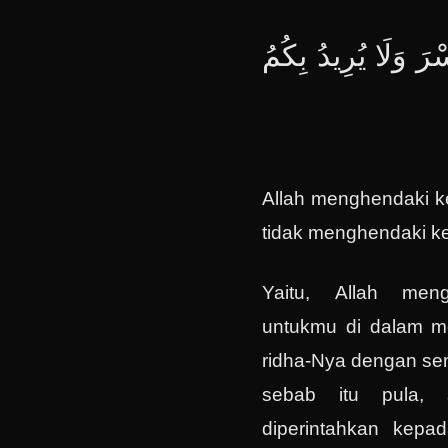
سْرَ وَلَا يُرِيدُ بِكُمُ
Allah menghendaki 
tidak menghendaki k
Yaitu, Allah men
untukmu di dalam m
ridha-Nya dengan s
sebab itu pula, 
diperintahkan kep