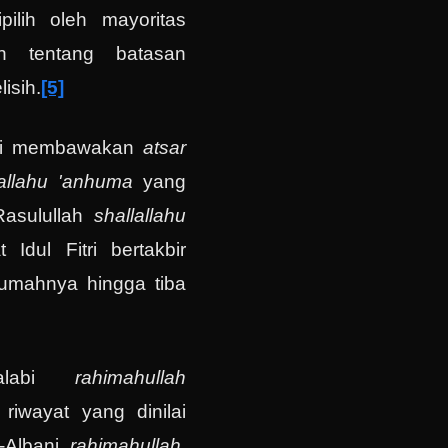
ilih oleh mayoritas
un tentang batasan
isih.
[5]
hubi membawakan
atsar
allahu 'anhuma
yang
Rasulullah
shallallahu
 Idul Fitri bertakbir
rumahnya hingga tiba
Halabi
rahimahullah
iwayat yang dinilai
l-Albani
rahimahullah
,