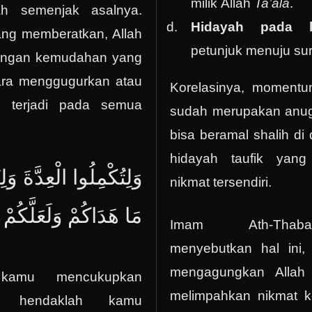
milik Allah
Ta’ala
.
ah semenjak asalnya.
Hidayah pada h
ang memberatkan, Allah
petunjuk menuju su
engan kemudahan yang
cara menggugurkan atau
Korelasinya, moment
i terjadi pada semua
sudah merupakan anuge
bisa beramal shalih d
hidayah taufik yan
وَلِتُكْمِلُوا الْعِدَّةَ وَلِ
nikmat tersendiri.
مَا هَدَاكُمْ وَلَعَلَّكُم
Imam Ath-Th
menyebutkan hal ini,
mengagungkan Allah d
kamu mencukupkan
melimpahkan nikmat k
n hendaklah kamu