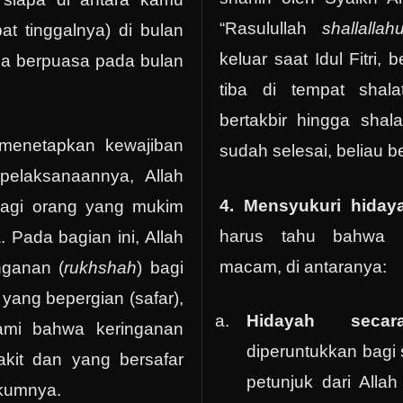
“Rasulullah
shallalla
pat tinggalnya) di bulan
keluar saat Idul Fitri, 
ia berpuasa pada bulan
tiba di tempat shala
bertakbir hingga shala
 menetapkan kewajiban
sudah selesai, beliau be
pelaksanaannya, Allah
4. Mensyukuri hiday
agi orang yang mukim
harus tahu bahwa 
. Pada bagian ini, Allah
macam, di antaranya:
nganan (
rukhshah
) bagi
 yang bepergian (safar),
Hidayah sec
ami bahwa keringanan
diperuntukkan bagi
kit dan yang bersafar
petunjuk dari Alla
ukumnya.