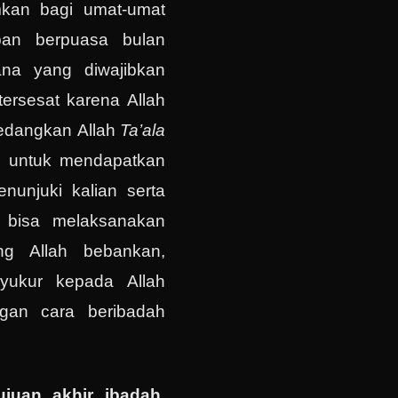
mkan bagi umat-umat
iban berpuasa bulan
na yang diwajibkan
tersesat karena Allah
edangkan Allah
Ta’ala
n untuk mendapatkan
enunjuki kalian serta
k bisa melaksanakan
ng Allah bebankan,
syukur kepada Allah
ngan cara beribadah
ujuan akhir ibadah.