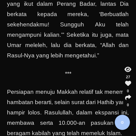
yang ikut dalam Perang Badar, lantas Dia
berkata kepada mereka, ‘Berbuatlah
sekehendakmu! Sungguh Aku telah
mengampuni kalian.’” Seketika itu juga, mata
Umar meleleh, lalu dia berkata, “Allah dan
Rasul-Nya yang lebih mengetahui.”
***
27
Persiapan menuju Makkah relatif tak menemui
0
hambatan berarti, selain surat dari Hathib yang
0
hampir lolos. Rasulullah, dalam ekspansi ini,
membawa serta 10.000-an pasukan dari
⚙️
beragam kabilah yang telah memeluk Islam.