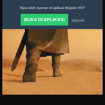
Baca lebih nyaman di aplikasi Majalah HSI?
Sirah
BUKA DI APLIKASI
Nanti saja