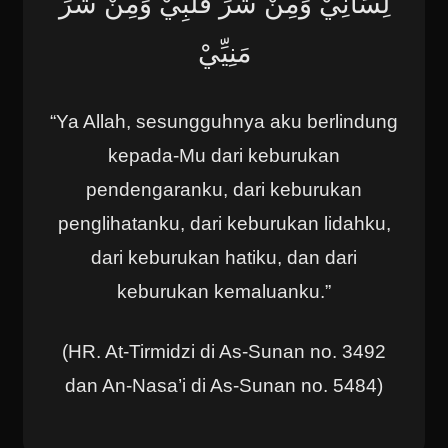
لِسَانِيْ وَمِنْ شَرِّ قَلْبِيْ وَمِنْ شَرِّ
مَنِيِّيْ
“Ya Allah, sesungguhnya aku berlindung
kepada-Mu dari keburukan
pendengaranku, dari keburukan
penglihatanku, dari keburukan lidahku,
dari keburukan hatiku, dan dari
keburukan kemaluanku.”
(HR. At-Tirmidzi di As-Sunan no. 3492
dan An-Nasa’i di As-Sunan no. 5484)