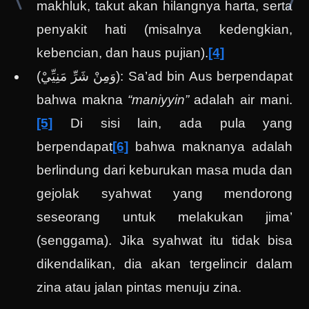
makhluk, takut akan hilangnya harta, serta
penyakit hati (misalnya kedengkian,
kebencian, dan haus pujian).
[4]
(
وَمِنْ شَرِّ مَنِيِّيْ
): Sa’ad bin Aus berpendapat
bahwa makna
“maniyyin”
adalah air mani.
[5]
Di sisi lain, ada pula yang
berpendapat
[6]
bahwa maknanya adalah
berlindung dari keburukan masa muda dan
gejolak syahwat yang mendorong
seseorang untuk melakukan jima’
(senggama). Jika syahwat itu tidak bisa
dikendalikan, dia akan tergelincir dalam
zina atau jalan pintas menuju zina.