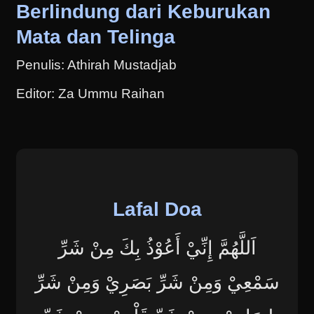
Berlindung dari Keburukan
Mata dan Telinga
Penulis: Athirah Mustadjab
Editor: Za Ummu Raihan
Lafal Doa
اَللَّهُمَّ إِنِّيْ أَعُوْذُ بِكَ مِنْ شَرِّ
سَمْعِيْ وَمِنْ شَرِّ بَصَرِيْ وَمِنْ شَرِّ