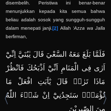
disembelih. Peristiwa ini benar-benar
menunjukkan kepada kita semua bahwa
beliau adalah sosok yang sungguh-sungguh
dalam menepati janji.
[2]
Allah
‘Azza wa Jalla
berfirman,
فَلَمَّا بَلَغَ مَعَهُ السَّعْيَ قَالَ يٰبُنَيَّ اِنِّيْٓ
اَرٰى فِى الْمَنَامِ اَنِّيْٓ اَذْبَحُكَ فَانْظُرْ
مَاذَا تَرٰىۗ قَالَ يٰٓاَبَتِ افْعَلْ مَا
تُؤْمَرُۖ سَتَجِدُنِيْٓ اِنْ شَاۤءَ اللّٰهُ
مِنَ الصّٰبِرِيْنَ