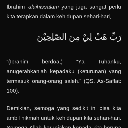
Ibrahim
‘alaihissalam
yang juga sangat perlu
kita terapkan dalam kehidupan sehari-hari,
رَبِّ هَبْ لِيْ مِنَ الصّٰلِحِيْنَ
“(Ibrahim berdoa,) “Ya Tuhanku,
anugerahkanlah kepadaku (keturunan) yang
termasuk orang-orang saleh.” (QS. As-Saffat:
100).
Demikian, semoga yang sedikit ini bisa kita
ambil hikmah untuk kehidupan kita sehari-hari.
Semoga Allah karuniakan kepada kita berupa