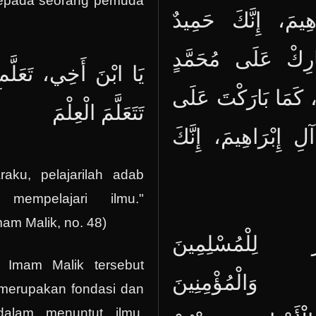
kepada seorang pemuda
ِيمَ، إِنَّكَ حَمِيدٌ
َارِكْ عَلَى مُحَمَّدٍ
يَا ابْنَ أَخِي، ‌تَعَلَّمِ 
، كَمَا بَارَكْتَ عَلَى
‌تَتَعَلَّمَ ‌الْعِلْمَ
لِ إِبْرَاهِيمَ، إِنَّكَ
aku, pelajarilah adab
mempelajari ilmu."
mam Malik, no. 48)
ْ لِلْمُسْلِمِينَ
 Imam Malik tersebut
 وَالْمُؤْمِنِينَ
merupakan fondasi dan
dalam menuntut ilmu.