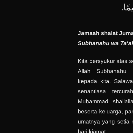
يمًا
Jamaah shalat Jumat
Subhanahu wa Ta'al
Kita bersyukur atas 
Allah Subhanahu 
kepada kita. Salaw
senantiasa tercur
Muḥammad shallalla
beserta keluarga, pa
umatnya yang setia m
hari kiamat.