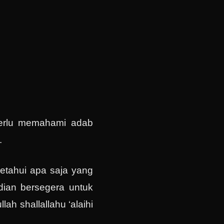
perlu memahami adab
.
getahui apa saja yang
udian bersegera untuk
ah shallallahu ‘alaihi