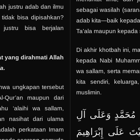
ah justru adab dan ilmu
sebagai wasilah (sara
tidak bisa dipisahkan?
adab kita—baik kepad
justru bisa berjalan
Ta'ala maupun kepada
Di akhir khotbah ini, ma
 yang dirahmati Allah
kepada Nabi Muhammad
a.
wa sallam, serta meman
kita sendiri, keluar
ahwa ungkapan tersebut
muslimin.
Al-Qur’an maupun dari
ahu ‘alaihi wa sallam,
ى مُحَمَّدٍ وَعَلَى آلِ
n nasihat dari ulama
 adalah perkataan Imam
يْتَ عَلَى إِبْرَاهِيمَ