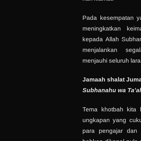
Pada kesempatan yan
meningkatkan kei
kepada Allah Subha
menjalankan sega
menjauhi seluruh lar
Jamaah shalat Jumat
Subhanahu wa Ta'al
Tema khotbah kita k
ungkapan yang cuku
para pengajar dan 