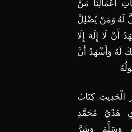
َاتِ أَعْمَالِنَا مَنْ
لَّ لَهُ وَمَنْ يُضْلِلْ
دُ أَنْ لَا إِلَهَ إِلَا
َ لَهُ وَأَشْهَدُ أَنَّ
ولُهُ
ْرَ الْحَدِيثِ كِتَابُ
ْيِ هَدْيُ مُحَمَّدٍ
ِ وَسَلَّمَ وَشَرَّ