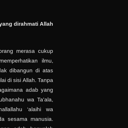
yang dirahmati Allah
t orang merasa cukup
emperhatikan ilmu,
dak dibangun di atas
lai di sisi Allah. Tanpa
 bagaimana adab yang
ubhanahu wa Ta'ala,
llallahu ‘alaihi wa
da sesama manusia.