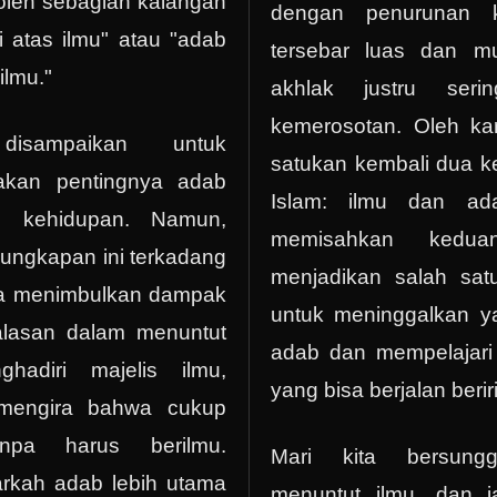
oleh sebagian kalangan
dengan penurunan k
 atas ilmu" atau "adab
tersebar luas dan mu
ilmu."
akhlak justru seri
kemerosotan. Oleh kar
isampaikan untuk
satukan kembali dua 
akan pentingnya adab
Islam: ilmu dan ad
m kehidupan. Namun,
memisahkan kedua
ungkapan ini terkadang
menjadikan salah sat
ga menimbulkan dampak
untuk meninggalkan ya
malasan dalam menuntut
adab dan mempelajari
hadiri majelis ilmu,
yang bisa berjalan berir
mengira bahwa cukup
npa harus berilmu.
Mari kita bersung
rkah adab lebih utama
menuntut ilmu, dan j