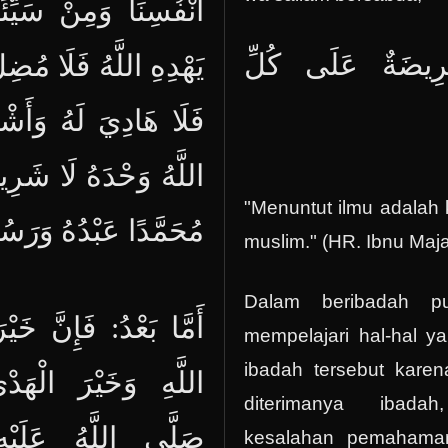
أَنْفُسِنَا وَمِنْ سَيِّئ
‌رِيضَةٌ ‌عَلَى ‌كُلِّ
يَهْدِهِ اللَّهُ فَلَا مُضِ
فَلَا هَادِيَ لَهُ وَأَشْهَ
اللَّهُ وَحْدَهُ لَا شَرِيك
"Menuntut ilmu adalah 
مُحَمَّدًا عَبْدُهُ وَرَسُ
muslim." (HR. Ibnu Maja
Dalam beribadah pu
أَمَّا بَعْدُ: فَإِنَّ خَي
mempelajari hal-hal y
ibadah tersebut karen
اللَّهِ وَخَيْرَ الْهَد
diterimanya ibada
صَلَّى اللَّهُ عَلَيْه
kesalahan pemahaman