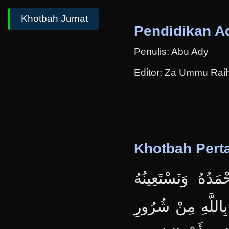
Khotbah Jumat
Pendidikan A
Penulis: Abu Ady
Editor: Za Ummu Rai
Khotbah Per
ْمَدُهُ وَنَسْتَعِينُهُ
 بِاللَّهِ مِنْ شُرُورِ