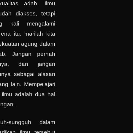
ualitas adab. Ilmu
dah diakses, tetapi
ng kali mengalami
ena itu, marilah kita
kekuatan agung dalam
ab. Jangan pernah
nya, dan jangan
unya sebagai alasan
ng lain. Mempelajari
 ilmu adalah dua hal
ingan.
guh-sungguh dalam
adikan ilmu tersebut