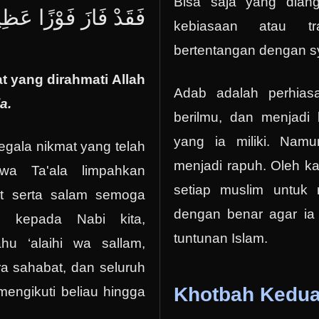
Bisa saja yang dian
فَقَدْ فَازَ فَوْزًا عَظِ.
kebiasaan atau tr
bertentangan dengan sy
 yang dirahmati Allah
Adab adalah perhias
a.
berilmu, dan menjadi 
yang ia miliki. Nam
segala nikmat yang telah
menjadi rapuh. Oleh kar
wa Ta'ala limpahkan
setiap muslim untuk 
at serta salam semoga
dengan benar agar ia
ah kepada Nabi kita,
tuntunan Islam.
hu ‘alaihi wa sallam,
ra sahabat, dan seluruh
Khotbah Kedu
engikuti beliau hingga