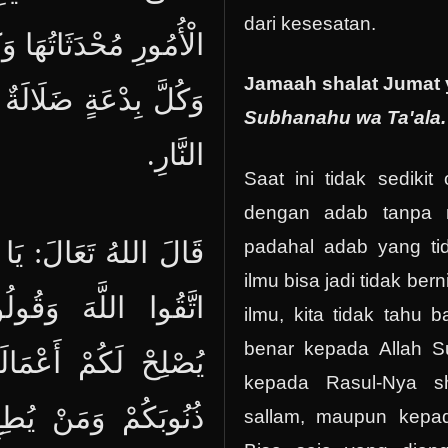
dari kesesatan.
الْأُمُورِ مُحْدَثَاتُهَا وَ
Jamaah shalat Jumat 
وَكُلَّ بِدْعَةٍ ضَلَالَةٌ
Subhanahu wa Ta'ala.
النَّارِ.
Saat ini tidak sediki
dengan adab tanpa m
قَالَ اللهُ تَعَالَ: يَا أَ
padahal adab yang ti
ilmu bisa jadi tidak berni
اتَّقُوا اللَّهَ وَقُول
ilmu, kita tidak tahu
benar kepada Allah S
يُصْلِحْ لَكُمْ أَعْمَالَ
kepada Rasul-Nya sha
ذُنُوبَكُمْ وَمَنْ يُطِع
sallam, maupun kepa