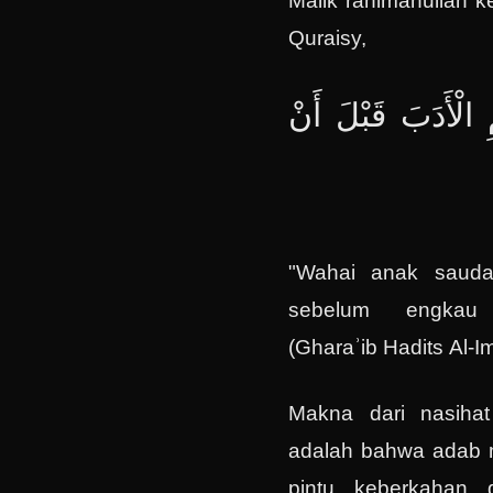
Malik rahimahullah 
Quraisy,
‌الْأَدَبَ ‌قَبْلَ ‌أَنْ
"Wahai anak saudar
sebelum engkau 
(Gharaʾib Hadits Al-I
Makna dari nasihat
adalah bahwa adab 
pintu keberkahan 