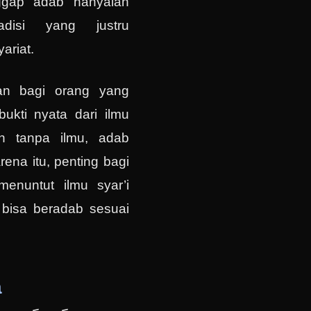
ggap adab hanyalah
adisi yang justru
ariat.
an bagi orang yang
bukti nyata dari ilmu
un tanpa ilmu, adab
ena itu, penting bagi
menuntut ilmu syar’i
 bisa beradab sesuai
a