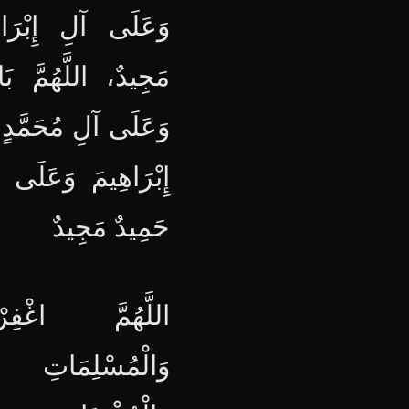
وَعَلَى آلِ إِبْرَاه
مَجِيدٌ، اللَّهُمَّ ب
وَعَلَى آلِ مُحَمَّدٍ
إِبْرَاهِيمَ وَعَلَى آ
حَمِيدٌ مَجِيدٌ
اللَّهُمَّ اغْفِر
وَالْمُسْلِمَاتِ