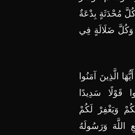
كُلَّ مُحْدَثَةٍ بِدْعَةٌ
 وَكُلَّ ضَلَالَةٍ فِي
يُّهَا الَّذِينَ آمَنُوا
ُوا قَوْلًا سَدِيدًا
كُمْ وَيَغْفِرْ لَكُمْ
ِ اللَّهَ وَرَسُولَهُ