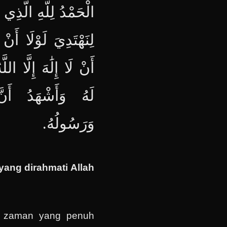
الْحَمْدُ لِلَّهِ الَّذِي ه
لِنَهْتَدِيَ لَوْلَا أَنْ
أَنْ لَا إِلَٰهَ إِلَّا ا
لَهُ وَأَشْهَدُ أَنَ
وَرَسُولُهُ.
yang dirahmati Allah
 di zaman yang penuh