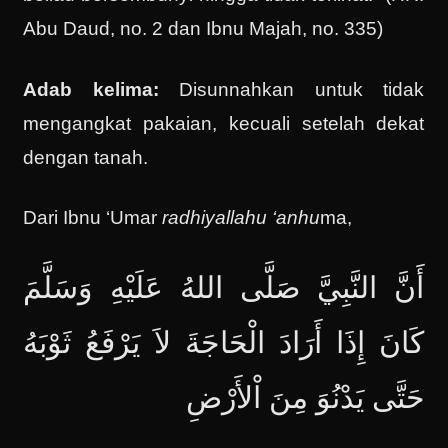
Abu Daud, no. 2 dan Ibnu Majah, no. 335)
Adab kelima:
Disunnahkan untuk tidak
mengangkat pakaian, kecuali setelah dekat
dengan tanah.
Dari Ibnu ‘Umar
radhiyallahu ‘anhu
ma,
أَنَّ النَّبِيَّ صَلَّى اللهُ عَلَيْهِ وَسَلَّمَ
كَانَ إِذَا أَرَادَ الْحَاجَةَ لاَ يَرْفَعُ ثَوْبَهُ
حَتَّى يَدْنُوَ مِنَ اْلأَرْضِ