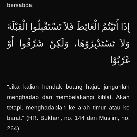
bersabda,
إِذَا أَتَيْتُمُ الْغَائِطَ فَلاَ تَسْتَقْبِلُوا الْقِبْلَةَ
وَلاَ تَسْتَدْبِرُوْهَا، وَلَكِنْ شَرِّقُوا أَوْ
غَرِّبُوْا
“Jika kalian hendak buang hajat, janganlah
menghadap dan membelakangi kiblat. Akan
tetapi, menghadaplah ke arah timur atau ke
barat.” (HR. Bukhari, no. 144 dan Muslim, no.
264)