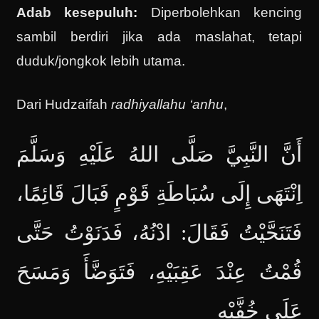
Adab kesepuluh:
Diperbolehkan kencing
sambil berdiri jika ada maslahat, tetapi
duduk/jongkok lebih utama.
Dari Hudzaifah
radhiyallahu ‘anhu
,
أَنَّ النَّبِيَّ صَلَّى اللهُ عَلَيْهِ وَسَلَّمَ
اِنْتَهَى إِلَى سُبَاطَةِ قَوْمٍ فَبَالَ قَائِمًا،
فَتَنَحَّيْتُ فَقَالَ: ادْنُهُ، فَدَنَوْتُ حَتَّى
قُمْتُ عِنْدَ عَقِبَيْهِ، فَتَوَضَّأَ وَمَسَحَ
عَلَى خُفَّيْهِ