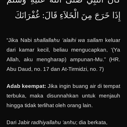
إِذَا خَرَجَ مِنَ الْخَلاَءِ قَالَ: غُفْرَانَكَ
“Jika Nabi
shallallahu ‘alaihi wa sallam
keluar
dari kamar kecil, beliau mengucapkan, ‘(Ya
Allah, aku mengharap) ampunan-Mu.” (HR.
Abu Daud, no. 17 dan At-Tirmidzi, no. 7)
Adab keempat:
Jika ingin buang air di tempat
terbuka, maka disunnahkan untuk menjauh
hingga tidak terlihat oleh orang lain.
Dari Jabir
radhiyallahu ‘anhu
; dia berkata,