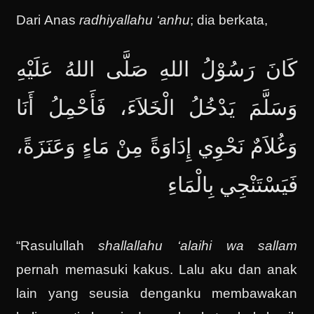
Dari Anas
radhiyallahu ‘anhu
; dia berkata,
كَانَ رَسُوْلُ اللهِ صَلَّى اللهُ عَلَيْهِ
وَسَلَّمَ يَدْخُلُ الْخَلاَءَ، فَأَحْمِلُ أَنَا
وَغُلاَمٌ نَحْوِي إِدَاوَةً مِنْ مَاءٍ وَعَنَزَةً،
فَيَسْتَنْجِي بِالْمَاءِ
“Rasulullah
shallallahu ‘alaihi wa sallam
pernah memasuki kakus. Lalu aku dan anak
lain yang seusia denganku membawakan