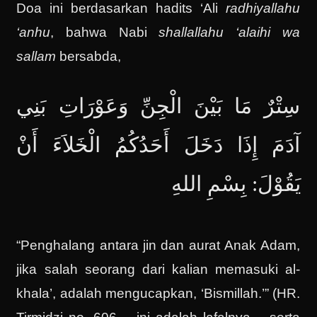
Doa ini berdasarkan hadits ‘Ali
radhiyallahu
‘anhu
, bahwa Nabi
shallallahu ‘alaihi wa
sallam
bersabda,
سِتْرٌ مَا بَيْنَ الْجِنِّ وَعَوْرَاتِ بَنِي
آدَمَ إِذَا دَخَلَ أَحَدُكُمُ الْخَلاَءَ أَنْ
يَقُوْلَ: بِسْمِ اللهِ
“Penghalang antara jin dan aurat Anak Adam,
jika salah seorang dari kalian memasuki al-
khala’, adalah mengucapkan, ‘Bismillah.’” (HR.