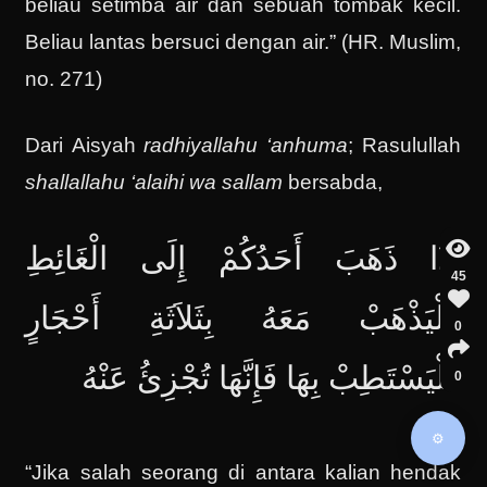
beliau setimba air dan sebuah tombak kecil.
Beliau lantas bersuci dengan air.” (HR. Muslim,
no. 271)
Dari Aisyah
radhiyallahu ‘anhu
ma
; Rasulullah
shallallahu ‘alaihi wa sallam
bersabda,
إِذَا ذَهَبَ أَحَدُكُمْ إِلَى الْغَائِطِ
45
فَلْيَذْهَبْ مَعَهُ بِثَلاَثَةِ أَحْجَارٍ
0
فَلْيَسْتَطِبْ بِهَا فَإِنَّهَا تُجْزِئُ عَنْهُ
0
⚙️
“Jika salah seorang di antara kalian hendak