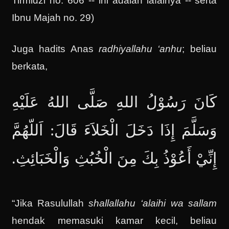
Tirmidzi no. 606 -- ini adalah lafalnya -- serta
Ibnu Majah no. 29)
Juga hadits Anas
radhiyallahu ‘anhu
; beliau
berkata,
كَانَ رَسُوْلُ اللهِ صَلَّى اللهُ عَلَيْهِ
وَسَلَّمَ إِذَا دَخَلَ الْخَلاَءَ قَالَ: اَللّهُمَّ
إِنِّيْ أَعُوْذُ بِكَ مِنَ الْخُبُثِ وَالْخَبَائِثِ.
“Jika Rasulullah
shallallahu ‘alaihi wa sallam
hendak memasuki kamar kecil, beliau