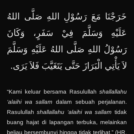
خَرَجْنَا مَعَ رَسُوْلِ اللهِ صَلَّى اللهُ
عَلَيْهِ وَسَلَّمَ فِيْ سَفَرٍ، وَكَانَ
رَسُوْلُ اللهِ صَلَّى اللهُ عَلَيْهِ وَسَلَّمَ
لاَ يَأْتِي الْبَرَازَ حَتَّى يَتَغَيَّبَ فَلاَ يَرَى.
“Kami keluar bersama Rasulullah
shallallahu
‘alaihi wa sallam
dalam sebuah perjalanan.
Rasulullah
shallallahu ‘alaihi wa sallam
tidak
buang hajat di lapangan terbuka, melainkan
beliau bersembunyi hingga tidak terlihat.” (HR.